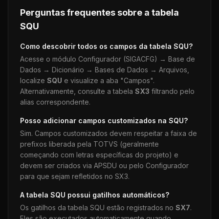
Perguntas frequentes sobre a tabela
SQU
Como descobrir todos os campos da tabela
SQU
?
Acesse o módulo Configurador (SIGACFG) → Base de
Dados → Dicionário → Bases de Dados → Arquivos,
localize
SQU
e visualize a aba "Campos".
Alternativamente, consulte a tabela
SX3
filtrando pelo
alias correspondente.
Posso adicionar campos customizados na
SQU
?
Sim. Campos customizados devem respeitar a faixa de
prefixos liberada pela TOTVS (geralmente
começando com letras específicas do projeto) e
devem ser criados via APSDU ou pelo Configurador
para que sejam refletidos no SX3.
A tabela
SQU
possui gatilhos automáticos?
Os gatilhos da tabela
SQU
estão registrados no
SX7
.
Eles são executados automaticamente quando