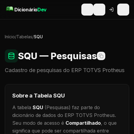
Pular para o conteúdo
Dicionário
Dev
Início
/
Tabelas
/
SQU
SQU
— Pesquisas
Cadastro de
pesquisas
do ERP TOTVS Protheus
Sobre a Tabela
SQU
A tabela
SQU
(Pesquisas)
faz parte do
dicionário de dados do ERP TOTVS Protheus.
Seu modo de acesso é
Compartilhado
, o que
significa que
pode ser compartilhada entre