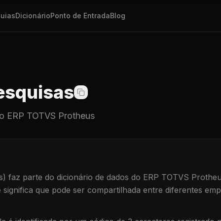
uias
Dicionário
Ponto de Entrada
Blog
squisas
o ERP TOTVS Protheus
s)
faz parte do dicionário de dados do ERP TOTVS Protheu
e significa que
pode ser compartilhada entre diferentes emp