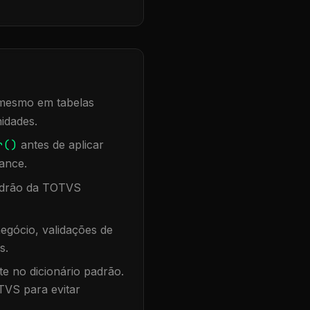
, mesmo em tabelas
idades.
r()
antes de aplicar
ance.
padrão da TOTVS
egócio, validações de
s.
te no dicionário padrão.
TVS para evitar