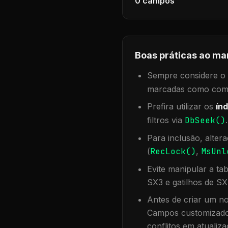
0
campos
Boas práticas ao ma
Sempre considere o f
marcadas como compa
Prefira utilizar os
índ
filtros via
DbSeek()
Para inclusão, alter
(
RecLock()
,
MsUnl
Evite manipular a ta
SX3 e gatilhos de SX
Antes de criar um no
Campos customizados
conflitos em atualiza