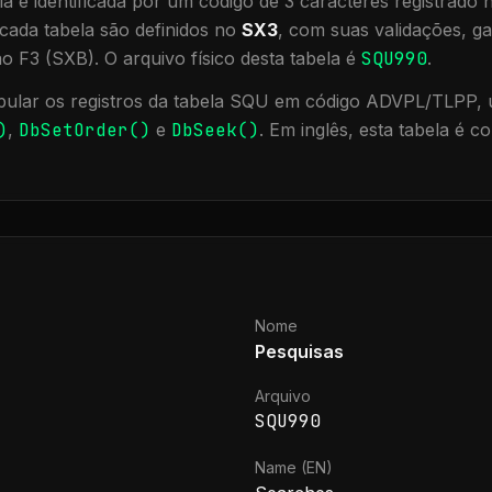
a é identificada por um código de 3 caracteres registrado
cada tabela são definidos no
SX3
, com suas validações, ga
ão F3 (SXB).
O arquivo físico desta tabela é
SQU990
.
ular os registros da tabela
SQU
em código ADVPL/TLPP, u
)
,
DbSetOrder()
e
DbSeek()
.
Em inglês, esta tabela é 
Nome
Pesquisas
Arquivo
SQU990
Name (EN)