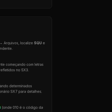
 Arquivos, localize
SQU
e
ondente.
ente começando com letras
efletidos no SX3.
uando determinados
onário SX7 para detalhes.
0
(onde 010 é o código da