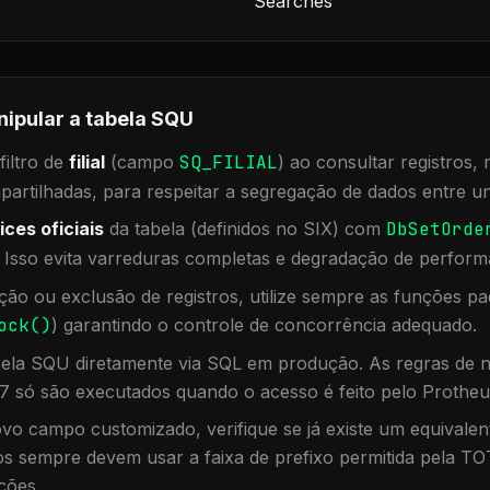
Searches
nipular a tabela
SQU
iltro de
filial
(campo
SQ_FILIAL
) ao consultar registros
rtilhadas, para respeitar a segregação de dados entre un
ices oficiais
da tabela (definidos no SIX) com
DbSetOrde
. Isso evita varreduras completas e degradação de perform
ação ou exclusão de registros, utilize sempre as funções 
ock()
) garantindo o controle de concorrência adequado.
bela
SQU
diretamente via SQL em produção. As regras de n
7 só são executados quando o acesso é feito pelo Protheu
vo campo customizado, verifique se já existe um equivalen
 sempre devem usar a faixa de prefixo permitida pela TO
ções.