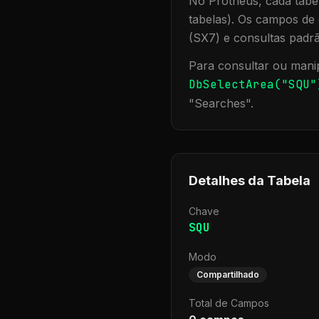
No Protheus, cada tabel
tabelas). Os campos de 
(SX7) e consultas padr
Para consultar ou manip
DbSelectArea("
SQU
"
"
Searches
".
Detalhes da Tabela
Chave
SQU
Modo
Compartilhado
Total de Campos