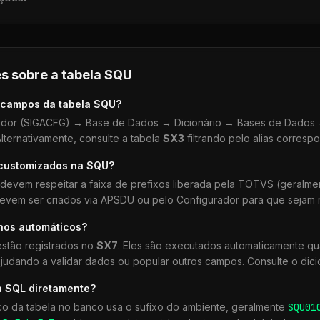
s sobre a tabela
SQU
 campos da tabela
SQU
?
dor (SIGACFG) → Base de Dados → Dicionário → Bases de Dados →
lternativamente, consulte a tabela
SX3
filtrando pelo alias corresp
 customizados na
SQU
?
devem respeitar a faixa de prefixos liberada pela TOTVS (geralm
devem ser criados via APSDU ou pelo Configurador para que sejam r
lhos automáticos?
stão registrados no
SX7
. Eles são executados automaticamente q
udando a validar dados ou popular outros campos. Consulte o dici
a SQL diretamente?
co da tabela no banco usa o sufixo do ambiente, geralmente
SQU
01