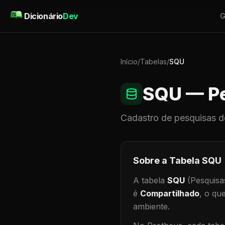
Pular para o conteúdo
Dicionário
Dev
G
Início
/
Tabelas
/
SQU
SQU
— Pe
Cadastro de
pesquisas
d
Sobre a Tabela
SQU
A tabela
SQU
(Pesquisa
é
Compartilhado
, o qu
ambiente
.