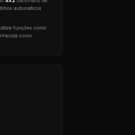
 no
SX2
(dicionário de
tilhos automáticos
tilize funções como
conhecida como