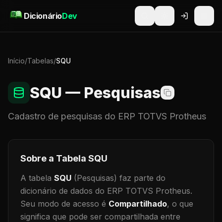
Pular para o conteúdo
Dicionário
Dev
Início
/
Tabelas
/
SQU
SQU
— Pesquisas
Cadastro de
pesquisas
do ERP TOTVS Protheus
Sobre a Tabela
SQU
A tabela
SQU
(Pesquisas)
faz parte do
dicionário de dados do ERP TOTVS Protheus.
Seu modo de acesso é
Compartilhado
, o que
significa que
pode ser compartilhada entre