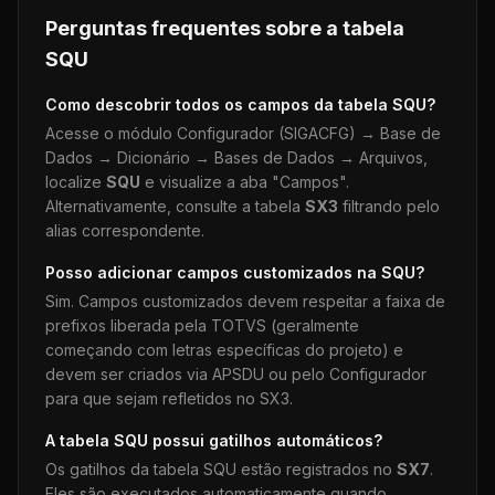
Perguntas frequentes sobre a tabela
SQU
Como descobrir todos os campos da tabela
SQU
?
Acesse o módulo Configurador (SIGACFG) → Base de
Dados → Dicionário → Bases de Dados → Arquivos,
localize
SQU
e visualize a aba "Campos".
Alternativamente, consulte a tabela
SX3
filtrando pelo
alias correspondente.
Posso adicionar campos customizados na
SQU
?
Sim. Campos customizados devem respeitar a faixa de
prefixos liberada pela TOTVS (geralmente
começando com letras específicas do projeto) e
devem ser criados via APSDU ou pelo Configurador
para que sejam refletidos no SX3.
A tabela
SQU
possui gatilhos automáticos?
Os gatilhos da tabela
SQU
estão registrados no
SX7
.
Eles são executados automaticamente quando