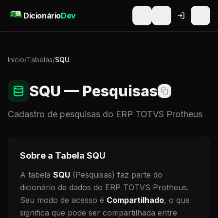
Pular para o conteúdo
Dicionário
Dev
Início
/
Tabelas
/
SQU
SQU
— Pesquisas
Cadastro de
pesquisas
do ERP TOTVS Protheus
Sobre a Tabela
SQU
A tabela
SQU
(Pesquisas)
faz parte do
dicionário de dados do ERP TOTVS Protheus.
Seu modo de acesso é
Compartilhado
, o que
significa que
pode ser compartilhada entre