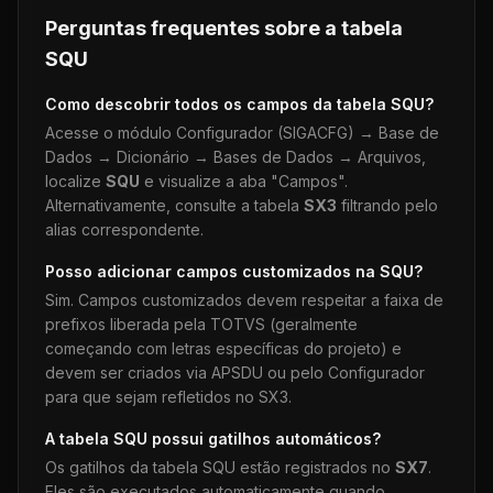
Perguntas frequentes sobre a tabela
SQU
Como descobrir todos os campos da tabela
SQU
?
Acesse o módulo Configurador (SIGACFG) → Base de
Dados → Dicionário → Bases de Dados → Arquivos,
localize
SQU
e visualize a aba "Campos".
Alternativamente, consulte a tabela
SX3
filtrando pelo
alias correspondente.
Posso adicionar campos customizados na
SQU
?
Sim. Campos customizados devem respeitar a faixa de
prefixos liberada pela TOTVS (geralmente
começando com letras específicas do projeto) e
devem ser criados via APSDU ou pelo Configurador
para que sejam refletidos no SX3.
A tabela
SQU
possui gatilhos automáticos?
Os gatilhos da tabela
SQU
estão registrados no
SX7
.
Eles são executados automaticamente quando