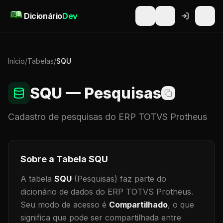
Pular para o conteúdo
Dicionário
Dev
Início
/
Tabelas
/
SQU
SQU
— Pesquisas
Cadastro de
pesquisas
do ERP TOTVS Protheus
Sobre a Tabela
SQU
A tabela
SQU
(Pesquisas)
faz parte do
dicionário de dados do ERP TOTVS Protheus.
Seu modo de acesso é
Compartilhado
, o que
significa que
pode ser compartilhada entre