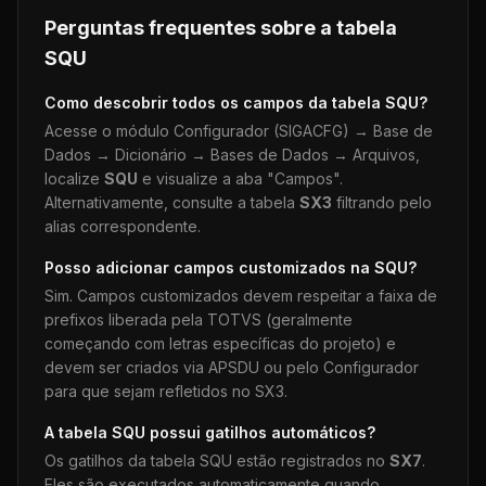
Perguntas frequentes sobre a tabela
SQU
Como descobrir todos os campos da tabela
SQU
?
Acesse o módulo Configurador (SIGACFG) → Base de
Dados → Dicionário → Bases de Dados → Arquivos,
localize
SQU
e visualize a aba "Campos".
Alternativamente, consulte a tabela
SX3
filtrando pelo
alias correspondente.
Posso adicionar campos customizados na
SQU
?
Sim. Campos customizados devem respeitar a faixa de
prefixos liberada pela TOTVS (geralmente
começando com letras específicas do projeto) e
devem ser criados via APSDU ou pelo Configurador
para que sejam refletidos no SX3.
A tabela
SQU
possui gatilhos automáticos?
Os gatilhos da tabela
SQU
estão registrados no
SX7
.
Eles são executados automaticamente quando