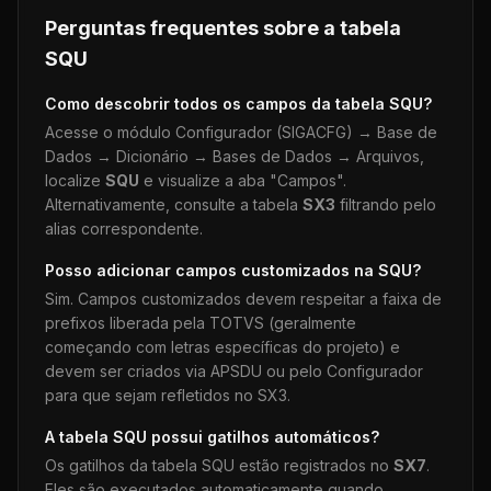
Perguntas frequentes sobre a tabela
SQU
Como descobrir todos os campos da tabela
SQU
?
Acesse o módulo Configurador (SIGACFG) → Base de
Dados → Dicionário → Bases de Dados → Arquivos,
localize
SQU
e visualize a aba "Campos".
Alternativamente, consulte a tabela
SX3
filtrando pelo
alias correspondente.
Posso adicionar campos customizados na
SQU
?
Sim. Campos customizados devem respeitar a faixa de
prefixos liberada pela TOTVS (geralmente
começando com letras específicas do projeto) e
devem ser criados via APSDU ou pelo Configurador
para que sejam refletidos no SX3.
A tabela
SQU
possui gatilhos automáticos?
Os gatilhos da tabela
SQU
estão registrados no
SX7
.
Eles são executados automaticamente quando