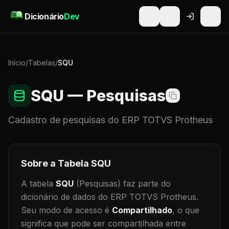
Pular para o conteúdo
Dicionário
Dev
Início
/
Tabelas
/
SQU
SQU
— Pesquisas
Cadastro de
pesquisas
do ERP TOTVS Protheus
Sobre a Tabela
SQU
A tabela
SQU
(Pesquisas)
faz parte do
dicionário de dados do ERP TOTVS Protheus.
Seu modo de acesso é
Compartilhado
, o que
significa que
pode ser compartilhada entre