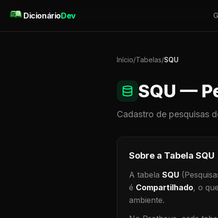
Pular para o conteúdo
Dicionário
Dev
G
Início
/
Tabelas
/
SQU
SQU
— Pe
Cadastro de
pesquisas
d
Sobre a Tabela
SQU
A tabela
SQU
(Pesquisa
é
Compartilhado
, o qu
ambiente
.