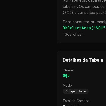
No Protheus, cada tabel
tabelas). Os campos de 
(SX7) e consultas padr
Para consultar ou manip
DbSelectArea("
SQU
"
"
Searches
".
Detalhes da Tabela
Chave
SQU
Modo
Compartilhado
Total de Campos