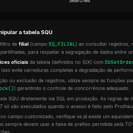
Searches
nipular a tabela
SQU
iltro de
filial
(campo
SQ_FILIAL
) ao consultar registros
rtilhadas, para respeitar a segregação de dados entre un
ices oficiais
da tabela (definidos no SIX) com
DbSetOrde
. Isso evita varreduras completas e degradação de perform
ação ou exclusão de registros, utilize sempre as funções 
ock()
) garantindo o controle de concorrência adequado.
bela
SQU
diretamente via SQL em produção. As regras de n
7 só são executados quando o acesso é feito pelo Protheu
vo campo customizado, verifique se já existe um equivalen
 sempre devem usar a faixa de prefixo permitida pela TO
ções.