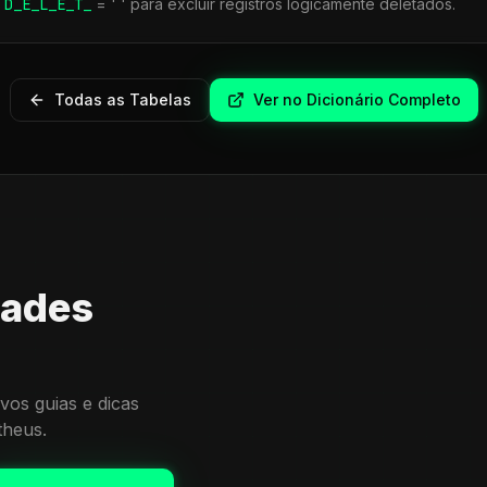
r
D_E_L_E_T_
= ' ' para excluir registros logicamente deletados.
Todas as Tabelas
Ver no Dicionário Completo
dades
vos guias e dicas
theus.