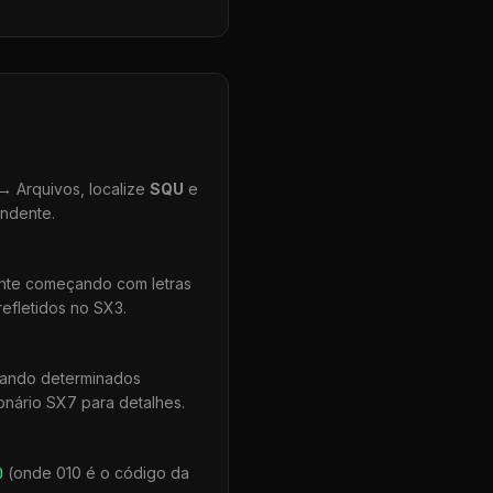
 Arquivos, localize
SQU
e
ondente.
ente começando com letras
efletidos no SX3.
uando determinados
onário SX7 para detalhes.
0
(onde 010 é o código da