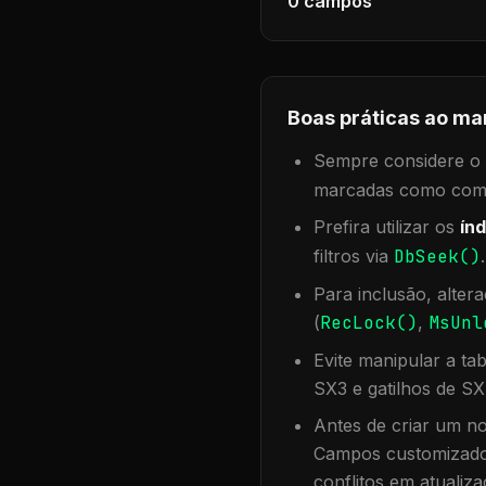
0
campos
Boas práticas ao ma
Sempre considere o f
marcadas como compa
Prefira utilizar os
índ
filtros via
DbSeek()
Para inclusão, alter
(
RecLock()
,
MsUnl
Evite manipular a ta
SX3 e gatilhos de SX
Antes de criar um no
Campos customizados
conflitos em atualiza