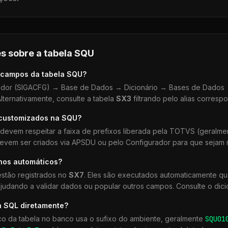
s sobre a tabela
SQU
 campos da tabela
SQU
?
dor (SIGACFG) → Base de Dados → Dicionário → Bases de Dados →
lternativamente, consulte a tabela
SX3
filtrando pelo alias corresp
 customizados na
SQU
?
devem respeitar a faixa de prefixos liberada pela TOTVS (geralm
devem ser criados via APSDU ou pelo Configurador para que sejam r
lhos automáticos?
stão registrados no
SX7
. Eles são executados automaticamente q
udando a validar dados ou popular outros campos. Consulte o dici
a SQL diretamente?
co da tabela no banco usa o sufixo do ambiente, geralmente
SQU
01