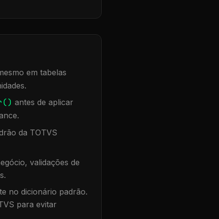
, mesmo em tabelas
idades.
r()
antes de aplicar
ance.
padrão da TOTVS
egócio, validações de
s.
te no dicionário padrão.
TVS para evitar