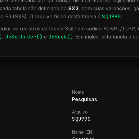
a é identificada por um código de 3 caracteres registrado
cada tabela são definidos no
SX3
, com suas validações, ga
ão F3 (SXB).
O arquivo físico desta tabela é
SQU990
.
ular os registros da tabela
SQU
em código ADVPL/TLPP, u
)
,
DbSetOrder()
e
DbSeek()
.
Em inglês, esta tabela é 
Nome
Pesquisas
Arquivo
SQU990
Name (EN)