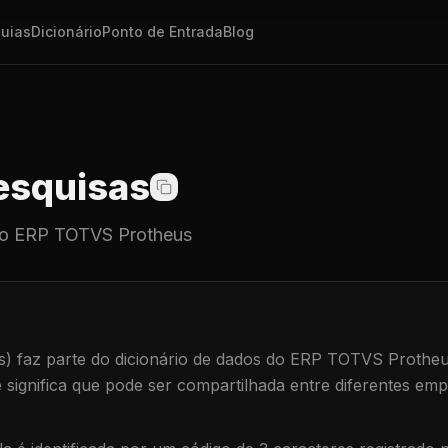
uias
Dicionário
Ponto de Entrada
Blog
squisas
o ERP TOTVS Protheus
s)
faz parte do dicionário de dados do ERP TOTVS Protheu
e significa que
pode ser compartilhada entre diferentes emp