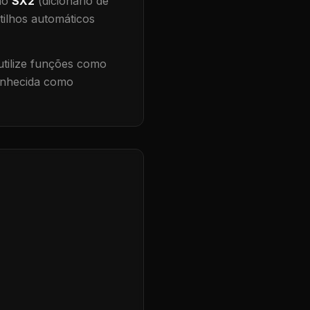
 no
SX2
(dicionário de
tilhos automáticos
tilize funções como
conhecida como