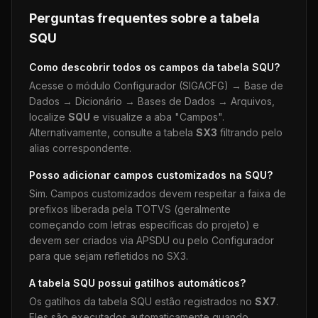
Perguntas frequentes sobre a tabela
SQU
Como descobrir todos os campos da tabela
SQU
?
Acesse o módulo Configurador (SIGACFG) → Base de
Dados → Dicionário → Bases de Dados → Arquivos,
localize
SQU
e visualize a aba "Campos".
Alternativamente, consulte a tabela
SX3
filtrando pelo
alias correspondente.
Posso adicionar campos customizados na
SQU
?
Sim. Campos customizados devem respeitar a faixa de
prefixos liberada pela TOTVS (geralmente
começando com letras específicas do projeto) e
devem ser criados via APSDU ou pelo Configurador
para que sejam refletidos no SX3.
A tabela
SQU
possui gatilhos automáticos?
Os gatilhos da tabela
SQU
estão registrados no
SX7
.
Eles são executados automaticamente quando