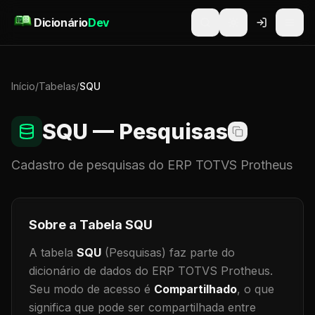
Pular para o conteúdo
Dicionário
Dev
Início
/
Tabelas
/
SQU
SQU
— Pesquisas
Cadastro de
pesquisas
do ERP TOTVS Protheus
Sobre a Tabela
SQU
A tabela
SQU
(Pesquisas)
faz parte do
dicionário de dados do ERP TOTVS Protheus.
Seu modo de acesso é
Compartilhado
, o que
significa que
pode ser compartilhada entre