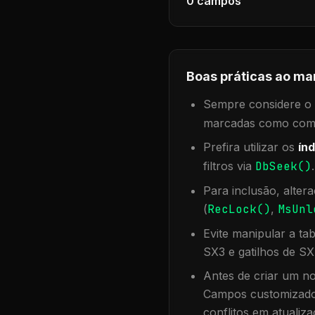
0
campos
Boas práticas ao ma
Sempre considere o f
marcadas como compa
Prefira utilizar os
índ
filtros via
DbSeek()
Para inclusão, alter
(
RecLock()
,
MsUnl
Evite manipular a ta
SX3 e gatilhos de SX
Antes de criar um no
Campos customizados
conflitos em atualiza