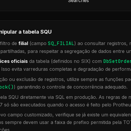
Searches
nipular a tabela
SQU
iltro de
filial
(campo
SQ_FILIAL
) ao consultar registros
rtilhadas, para respeitar a segregação de dados entre un
ices oficiais
da tabela (definidos no SIX) com
DbSetOrde
. Isso evita varreduras completas e degradação de perform
ação ou exclusão de registros, utilize sempre as funções 
ock()
) garantindo o controle de concorrência adequado.
bela
SQU
diretamente via SQL em produção. As regras de n
7 só são executados quando o acesso é feito pelo Protheu
vo campo customizado, verifique se já existe um equivalen
 sempre devem usar a faixa de prefixo permitida pela TO
ções.