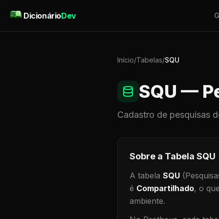
Pular para o conteúdo
Dicionário
Dev
G
Início
/
Tabelas
/
SQU
SQU
— Pe
Cadastro de
pesquisas
d
Sobre a Tabela
SQU
A tabela
SQU
(Pesquisa
é
Compartilhado
, o qu
ambiente
.