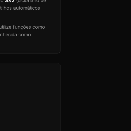
 no
SX2
(dicionário de
tilhos automáticos
tilize funções como
conhecida como