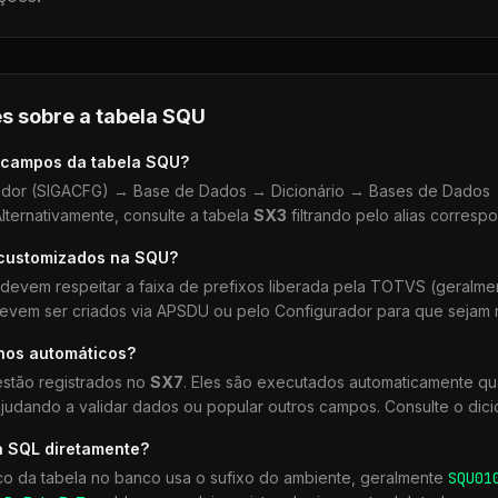
s sobre a tabela
SQU
 campos da tabela
SQU
?
dor (SIGACFG) → Base de Dados → Dicionário → Bases de Dados →
lternativamente, consulte a tabela
SX3
filtrando pelo alias corresp
 customizados na
SQU
?
devem respeitar a faixa de prefixos liberada pela TOTVS (geralm
devem ser criados via APSDU ou pelo Configurador para que sejam r
lhos automáticos?
stão registrados no
SX7
. Eles são executados automaticamente q
udando a validar dados ou popular outros campos. Consulte o dici
a SQL diretamente?
co da tabela no banco usa o sufixo do ambiente, geralmente
SQU
01