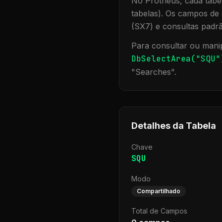
No Protheus, cada tabel
tabelas). Os campos de 
(SX7) e consultas padr
Para consultar ou manip
DbSelectArea("
SQU
"
"
Searches
".
Detalhes da Tabela
Chave
SQU
Modo
Compartilhado
Total de Campos