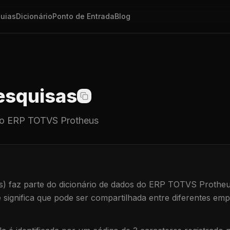
uias
Dicionário
Ponto de Entrada
Blog
squisas
o ERP TOTVS Protheus
s)
faz parte do dicionário de dados do ERP TOTVS Protheu
e significa que
pode ser compartilhada entre diferentes emp