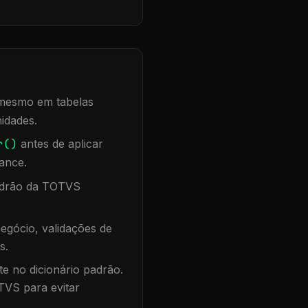
, mesmo em tabelas
idades.
r()
antes de aplicar
ance.
padrão da TOTVS
egócio, validações de
s.
te no dicionário padrão.
TVS para evitar