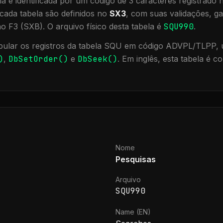
a é identificada por um código de 3 caracteres registrado
cada tabela são definidos no
SX3
, com suas validações, ga
ão F3 (SXB).
O arquivo físico desta tabela é
SQU990
.
ular os registros da tabela
SQU
em código ADVPL/TLPP, u
)
,
DbSetOrder()
e
DbSeek()
.
Em inglês, esta tabela é 
Nome
Pesquisas
Arquivo
SQU990
Name (EN)