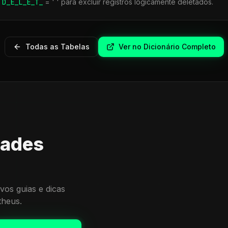
r
D_E_L_E_T_
= ' ' para excluir registros logicamente deletados.
Todas as Tabelas
Ver no Dicionário Completo
dades
vos guias e dicas
theus.