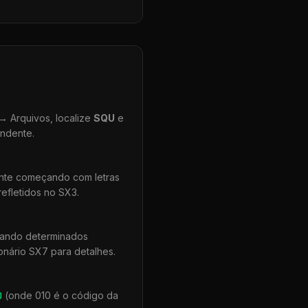
 Arquivos, localize
SQU
e
ondente.
ente começando com letras
efletidos no SX3.
uando determinados
onário SX7 para detalhes.
0
(onde 010 é o código da