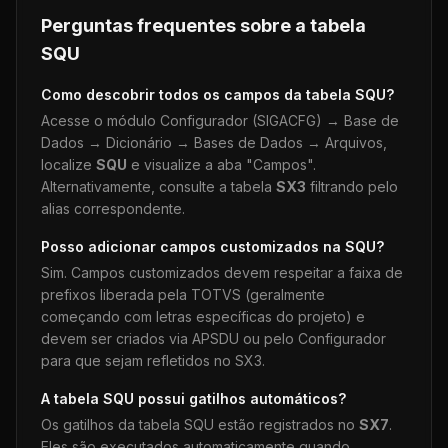
Perguntas frequentes sobre a tabela
SQU
Como descobrir todos os campos da tabela
SQU
?
Acesse o módulo Configurador (SIGACFG) → Base de
Dados → Dicionário → Bases de Dados → Arquivos,
localize
SQU
e visualize a aba "Campos".
Alternativamente, consulte a tabela
SX3
filtrando pelo
alias correspondente.
Posso adicionar campos customizados na
SQU
?
Sim. Campos customizados devem respeitar a faixa de
prefixos liberada pela TOTVS (geralmente
começando com letras específicas do projeto) e
devem ser criados via APSDU ou pelo Configurador
para que sejam refletidos no SX3.
A tabela
SQU
possui gatilhos automáticos?
Os gatilhos da tabela
SQU
estão registrados no
SX7
.
Eles são executados automaticamente quando