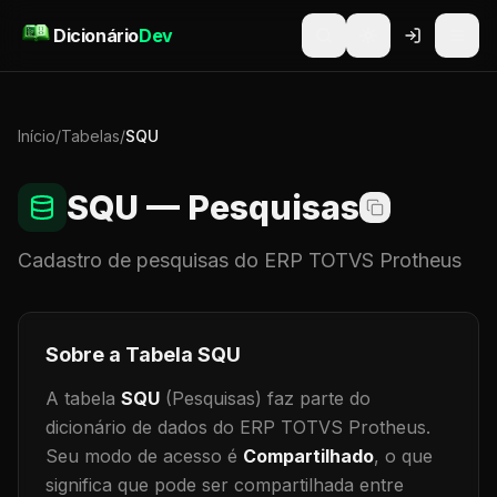
Pular para o conteúdo
Dicionário
Dev
Início
/
Tabelas
/
SQU
SQU
— Pesquisas
Cadastro de
pesquisas
do ERP TOTVS Protheus
Sobre a Tabela
SQU
A tabela
SQU
(Pesquisas)
faz parte do
dicionário de dados do ERP TOTVS Protheus.
Seu modo de acesso é
Compartilhado
, o que
significa que
pode ser compartilhada entre