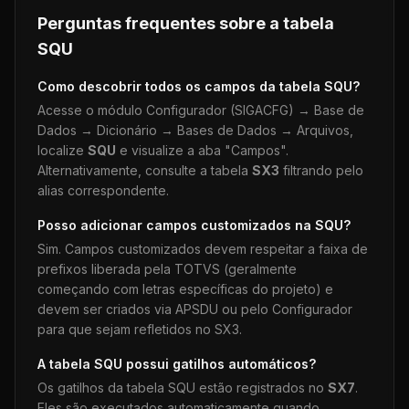
Perguntas frequentes sobre a tabela
SQU
Como descobrir todos os campos da tabela
SQU
?
Acesse o módulo Configurador (SIGACFG) → Base de
Dados → Dicionário → Bases de Dados → Arquivos,
localize
SQU
e visualize a aba "Campos".
Alternativamente, consulte a tabela
SX3
filtrando pelo
alias correspondente.
Posso adicionar campos customizados na
SQU
?
Sim. Campos customizados devem respeitar a faixa de
prefixos liberada pela TOTVS (geralmente
começando com letras específicas do projeto) e
devem ser criados via APSDU ou pelo Configurador
para que sejam refletidos no SX3.
A tabela
SQU
possui gatilhos automáticos?
Os gatilhos da tabela
SQU
estão registrados no
SX7
.
Eles são executados automaticamente quando