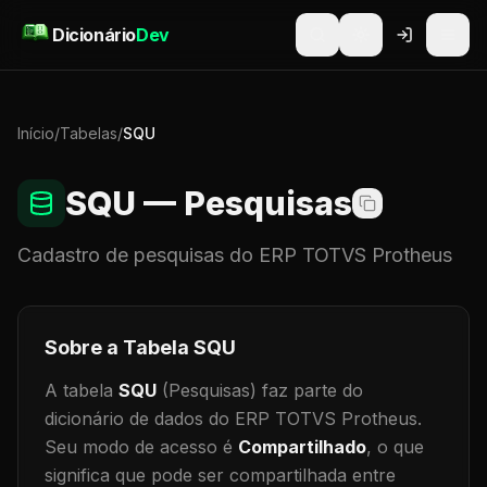
Pular para o conteúdo
Dicionário
Dev
Início
/
Tabelas
/
SQU
SQU
— Pesquisas
Cadastro de
pesquisas
do ERP TOTVS Protheus
Sobre a Tabela
SQU
A tabela
SQU
(Pesquisas)
faz parte do
dicionário de dados do ERP TOTVS Protheus.
Seu modo de acesso é
Compartilhado
, o que
significa que
pode ser compartilhada entre