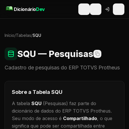
Pular para o conteúdo
Dicionário
Dev
Início
/
Tabelas
/
SQU
SQU
— Pesquisas
Cadastro de
pesquisas
do ERP TOTVS Protheus
Sobre a Tabela
SQU
A tabela
SQU
(Pesquisas)
faz parte do
dicionário de dados do ERP TOTVS Protheus.
Seu modo de acesso é
Compartilhado
, o que
significa que
pode ser compartilhada entre