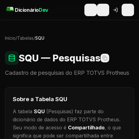
Pular para o conteúdo
Dicionário
Dev
Início
/
Tabelas
/
SQU
SQU
— Pesquisas
Cadastro de
pesquisas
do ERP TOTVS Protheus
Sobre a Tabela
SQU
A tabela
SQU
(Pesquisas)
faz parte do
dicionário de dados do ERP TOTVS Protheus.
Seu modo de acesso é
Compartilhado
, o que
significa que
pode ser compartilhada entre