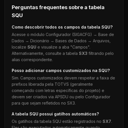
Perguntas frequentes sobre a tabela
SQU
Como descobrir todos os campos da tabela
SQU
?
Acesse o módulo Configurador (SIGACFG) → Base de
Dados → Dicionário → Bases de Dados → Arquivos,
localize
SQU
e visualize a aba "Campos".
Alternativamente, consulte a tabela
SX3
filtrando pelo
alias correspondente.
Posso adicionar campos customizados na
SQU
?
Sim. Campos customizados devem respeitar a faixa de
prefixos liberada pela TOTVS (geralmente
começando com letras específicas do projeto) e
devem ser criados via APSDU ou pelo Configurador
para que sejam refletidos no SX3.
A tabela
SQU
possui gatilhos automáticos?
Os gatilhos da tabela
SQU
estão registrados no
SX7
.
Eles são executados automaticamente quando