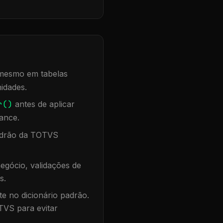
, mesmo em tabelas
idades.
r()
antes de aplicar
ance.
padrão da TOTVS
egócio, validações de
s.
te no dicionário padrão.
TVS para evitar