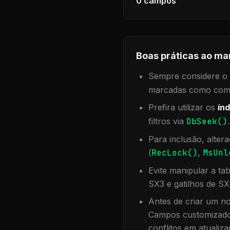
0
campos
Boas práticas ao ma
Sempre considere o f
marcadas como compa
Prefira utilizar os
índ
filtros via
DbSeek()
Para inclusão, alter
(
RecLock()
,
MsUnl
Evite manipular a ta
SX3 e gatilhos de SX
Antes de criar um no
Campos customizados
conflitos em atualiza