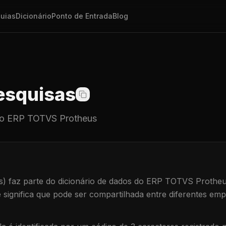
uias
Dicionário
Ponto de Entrada
Blog
squisas
o ERP TOTVS Protheus
s)
faz parte do dicionário de dados do ERP TOTVS Protheu
e significa que
pode ser compartilhada entre diferentes emp