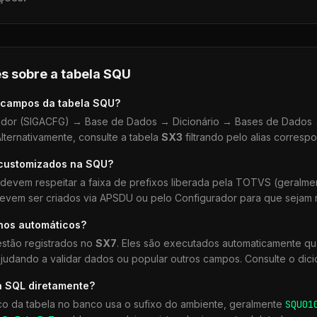
s sobre a tabela
SQU
 campos da tabela
SQU
?
dor (SIGACFG) → Base de Dados → Dicionário → Bases de Dados →
lternativamente, consulte a tabela
SX3
filtrando pelo alias corresp
 customizados na
SQU
?
devem respeitar a faixa de prefixos liberada pela TOTVS (geralm
devem ser criados via APSDU ou pelo Configurador para que sejam r
lhos automáticos?
stão registrados no
SX7
. Eles são executados automaticamente q
udando a validar dados ou popular outros campos. Consulte o dici
a SQL diretamente?
co da tabela no banco usa o sufixo do ambiente, geralmente
SQU
01