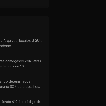
 Arquivos, localize
SQU
e
ondente.
ente começando com letras
efletidos no SX3.
uando determinados
onário SX7 para detalhes.
0
(onde 010 é o código da