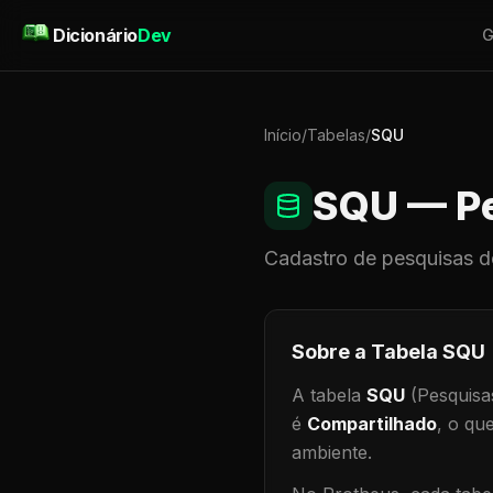
Pular para o conteúdo
Dicionário
Dev
G
Início
/
Tabelas
/
SQU
SQU
— Pe
Cadastro de
pesquisas
d
Sobre a Tabela
SQU
A tabela
SQU
(Pesquisa
é
Compartilhado
, o qu
ambiente
.