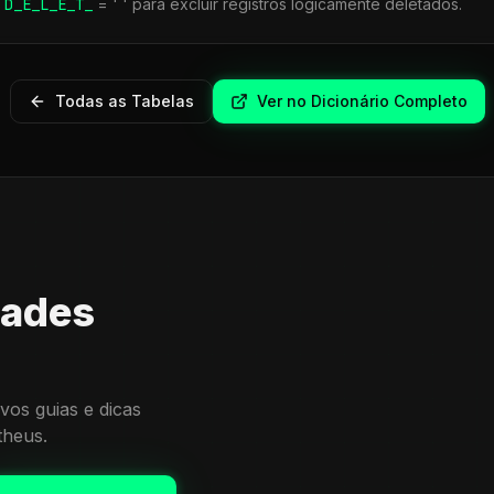
r
D_E_L_E_T_
= ' ' para excluir registros logicamente deletados.
Todas as Tabelas
Ver no Dicionário Completo
dades
vos guias e dicas
theus.