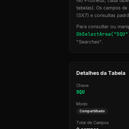
No Protheus, cada tabel
tabelas). Os campos de 
(SX7) e consultas padr
Para consultar ou manip
DbSelectArea("
SQU
"
"
Searches
".
Detalhes da Tabela
Chave
SQU
Modo
Compartilhado
Total de Campos