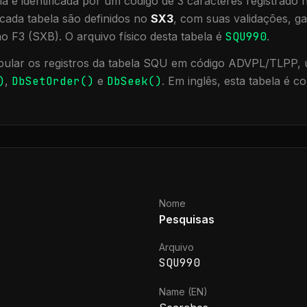
a é identificada por um código de 3 caracteres registrado
cada tabela são definidos no
SX3
, com suas validações, ga
ão F3 (SXB).
O arquivo físico desta tabela é
SQU990
.
ular os registros da tabela
SQU
em código ADVPL/TLPP, u
)
,
DbSetOrder()
e
DbSeek()
.
Em inglês, esta tabela é 
Nome
Pesquisas
Arquivo
SQU990
Name (EN)