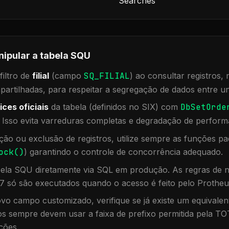
Searches
nipular a tabela
SQU
iltro de
filial
(campo
SQ_FILIAL
) ao consultar registros
rtilhadas, para respeitar a segregação de dados entre un
ices oficiais
da tabela (definidos no SIX) com
DbSetOrde
. Isso evita varreduras completas e degradação de perform
ação ou exclusão de registros, utilize sempre as funções 
ock()
) garantindo o controle de concorrência adequado.
bela
SQU
diretamente via SQL em produção. As regras de n
7 só são executados quando o acesso é feito pelo Protheu
vo campo customizado, verifique se já existe um equivalen
 sempre devem usar a faixa de prefixo permitida pela TO
ções.