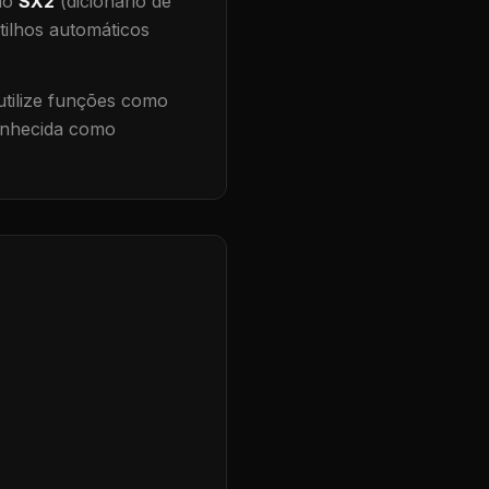
 no
SX2
(dicionário de
tilhos automáticos
tilize funções como
conhecida como