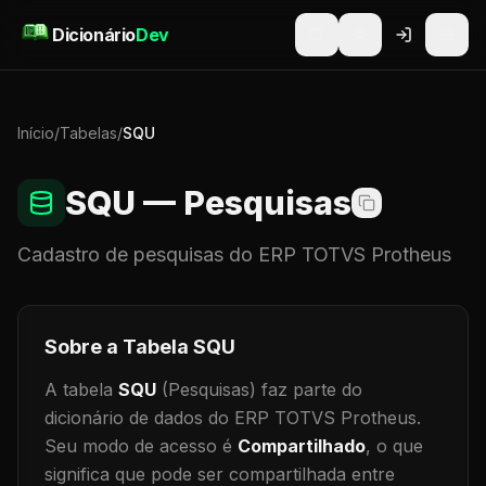
Pular para o conteúdo
Dicionário
Dev
Início
/
Tabelas
/
SQU
SQU
— Pesquisas
Cadastro de
pesquisas
do ERP TOTVS Protheus
Sobre a Tabela
SQU
A tabela
SQU
(Pesquisas)
faz parte do
dicionário de dados do ERP TOTVS Protheus.
Seu modo de acesso é
Compartilhado
, o que
significa que
pode ser compartilhada entre