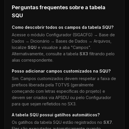
Perguntas frequentes sobre a tabela
SQU
Como descobrir todos os campos da tabela
SQU
?
Acesse o módulo Configurador (SIGACFG) → Base de
Dados → Dicionário → Bases de Dados → Arquivos,
localize
SQU
e visualize a aba "Campos".
Alternativamente, consulte a tabela
SX3
filtrando pelo
alias correspondente.
Posso adicionar campos customizados na
SQU
?
Sim. Campos customizados devem respeitar a faixa de
prefixos liberada pela TOTVS (geralmente
começando com letras específicas do projeto) e
devem ser criados via APSDU ou pelo Configurador
para que sejam refletidos no SX3.
A tabela
SQU
possui gatilhos automáticos?
Os gatilhos da tabela
SQU
estão registrados no
SX7
.
Eles são executados automaticamente quando