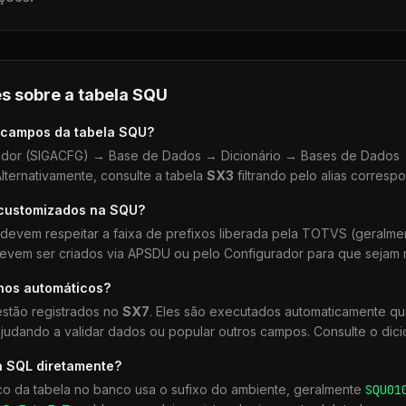
s sobre a tabela
SQU
 campos da tabela
SQU
?
dor (SIGACFG) → Base de Dados → Dicionário → Bases de Dados →
lternativamente, consulte a tabela
SX3
filtrando pelo alias corresp
 customizados na
SQU
?
devem respeitar a faixa de prefixos liberada pela TOTVS (geralm
devem ser criados via APSDU ou pelo Configurador para que sejam r
lhos automáticos?
stão registrados no
SX7
. Eles são executados automaticamente q
udando a validar dados ou popular outros campos. Consulte o dici
a SQL diretamente?
co da tabela no banco usa o sufixo do ambiente, geralmente
SQU
01