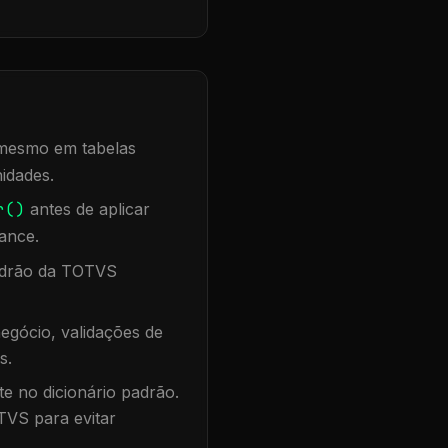
, mesmo em tabelas
idades.
r()
antes de aplicar
ance.
padrão da TOTVS
egócio, validações de
s.
te no dicionário padrão.
TVS para evitar