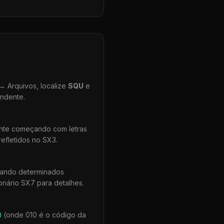
 Arquivos, localize
SQU
e
ondente.
ente começando com letras
efletidos no SX3.
uando determinados
onário SX7 para detalhes.
0
(onde 010 é o código da