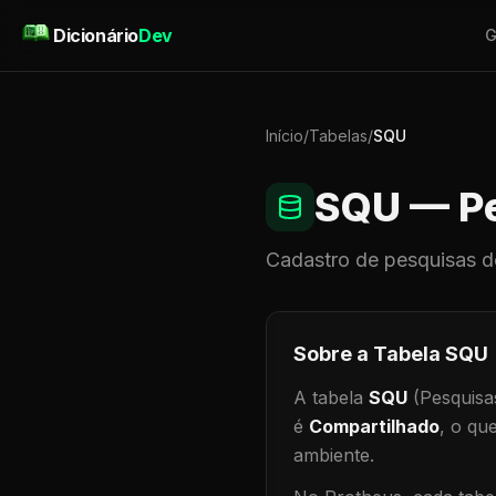
Pular para o conteúdo
Dicionário
Dev
G
Início
/
Tabelas
/
SQU
SQU
— Pe
Cadastro de
pesquisas
d
Sobre a Tabela
SQU
A tabela
SQU
(Pesquisa
é
Compartilhado
, o qu
ambiente
.