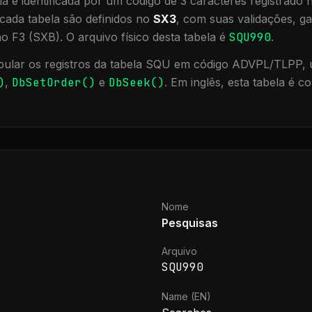
a é identificada por um código de 3 caracteres registrado
cada tabela são definidos no
SX3
, com suas validações, ga
ão F3 (SXB).
O arquivo físico desta tabela é
SQU990
.
ular os registros da tabela
SQU
em código ADVPL/TLPP, u
)
,
DbSetOrder()
e
DbSeek()
.
Em inglês, esta tabela é 
Nome
Pesquisas
Arquivo
SQU990
Name (EN)