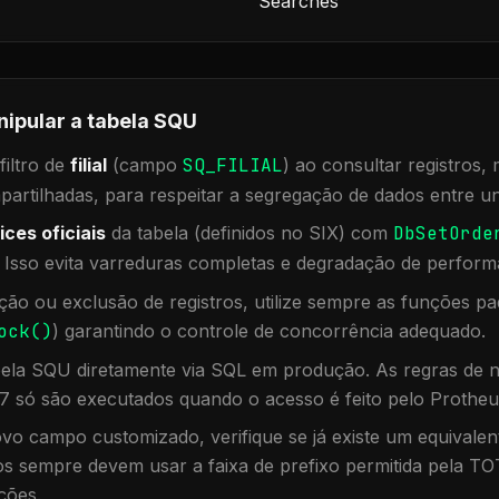
Searches
nipular a tabela
SQU
iltro de
filial
(campo
SQ_FILIAL
) ao consultar registros
rtilhadas, para respeitar a segregação de dados entre un
ices oficiais
da tabela (definidos no SIX) com
DbSetOrde
. Isso evita varreduras completas e degradação de perform
ação ou exclusão de registros, utilize sempre as funções 
ock()
) garantindo o controle de concorrência adequado.
bela
SQU
diretamente via SQL em produção. As regras de n
7 só são executados quando o acesso é feito pelo Protheu
vo campo customizado, verifique se já existe um equivalen
 sempre devem usar a faixa de prefixo permitida pela TO
ções.