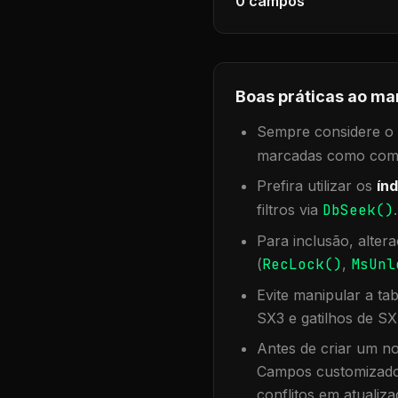
0
campos
Boas práticas ao ma
Sempre considere o f
marcadas como compa
Prefira utilizar os
índ
filtros via
DbSeek()
Para inclusão, alter
(
RecLock()
,
MsUnl
Evite manipular a ta
SX3 e gatilhos de SX
Antes de criar um no
Campos customizados
conflitos em atualiza