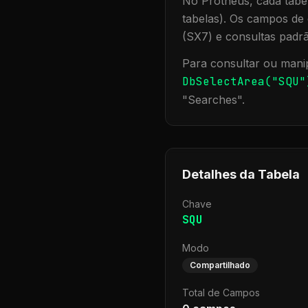
No Protheus, cada tabel
tabelas). Os campos de 
(SX7) e consultas padr
Para consultar ou manip
DbSelectArea("
SQU
"
"
Searches
".
Detalhes da Tabela
Chave
SQU
Modo
Compartilhado
Total de Campos