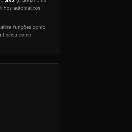
 no
SX2
(dicionário de
tilhos automáticos
tilize funções como
conhecida como