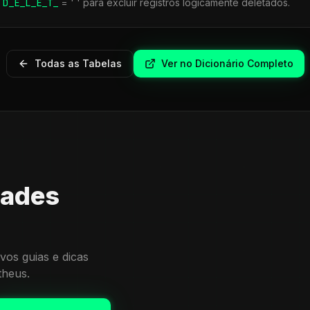
r
D_E_L_E_T_
= ' ' para excluir registros logicamente deletados.
Todas as Tabelas
Ver no Dicionário Completo
dades
vos guias e dicas
theus.