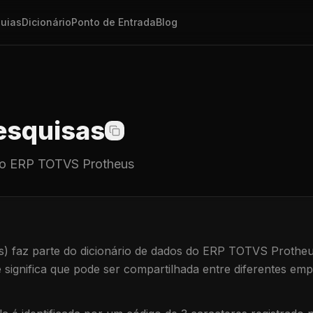
uias
Dicionário
Ponto de Entrada
Blog
squisas
o ERP TOTVS Protheus
s)
faz parte do dicionário de dados do ERP TOTVS Protheu
e significa que
pode ser compartilhada entre diferentes emp