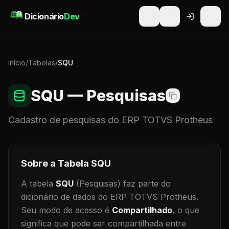
Pular para o conteúdo
Dicionário
Dev
Início
/
Tabelas
/
SQU
SQU
— Pesquisas
Cadastro de
pesquisas
do ERP TOTVS Protheus
Sobre a Tabela
SQU
A tabela
SQU
(Pesquisas)
faz parte do
dicionário de dados do ERP TOTVS Protheus.
Seu modo de acesso é
Compartilhado
, o que
significa que
pode ser compartilhada entre