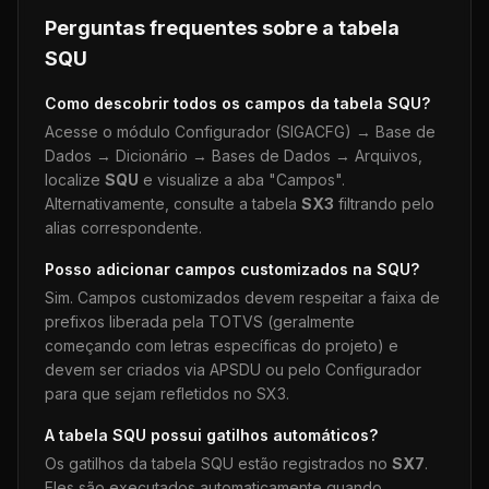
Perguntas frequentes sobre a tabela
SQU
Como descobrir todos os campos da tabela
SQU
?
Acesse o módulo Configurador (SIGACFG) → Base de
Dados → Dicionário → Bases de Dados → Arquivos,
localize
SQU
e visualize a aba "Campos".
Alternativamente, consulte a tabela
SX3
filtrando pelo
alias correspondente.
Posso adicionar campos customizados na
SQU
?
Sim. Campos customizados devem respeitar a faixa de
prefixos liberada pela TOTVS (geralmente
começando com letras específicas do projeto) e
devem ser criados via APSDU ou pelo Configurador
para que sejam refletidos no SX3.
A tabela
SQU
possui gatilhos automáticos?
Os gatilhos da tabela
SQU
estão registrados no
SX7
.
Eles são executados automaticamente quando