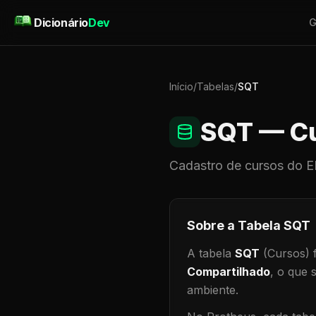
Pular para o conteúdo
Dicionário
Dev
G
Início
/
Tabelas
/
SQT
SQT
— C
Cadastro de
cursos
do E
Sobre a Tabela
SQT
A tabela
SQT
(Cursos)
f
Compartilhado
, o que 
ambiente
.