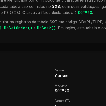
a é identificada por um código de 3 caracteres registrado
cada tabela são definidos no
SX3
, com suas validações, ga
ão F3 (SXB).
O arquivo físico desta tabela é
SQT990
.
ular os registros da tabela
SQT
em código ADVPL/TLPP, ut
)
,
DbSetOrder()
e
DbSeek()
.
Em inglês, esta tabela é 
Nome
Cursos
Arquivo
SQT990
Name (EN)