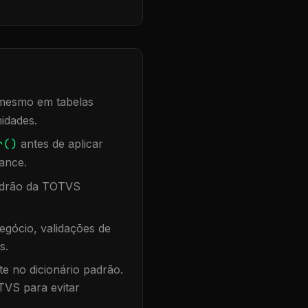
, mesmo em tabelas
idades.
r()
antes de aplicar
ance.
padrão da TOTVS
egócio, validações de
s.
te no dicionário padrão.
TVS para evitar