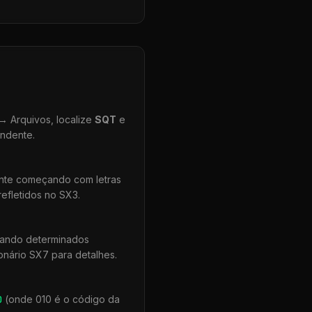
 Arquivos, localize
SQT
e
ondente.
ente começando com letras
efletidos no SX3.
uando determinados
onário SX7 para detalhes.
0
(onde 010 é o código da