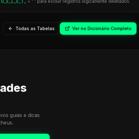
r
D_E_L_E_T_
= ' ' para excluir registros logicamente deletados.
Todas as Tabelas
Ver no Dicionário Completo
dades
vos guias e dicas
theus.