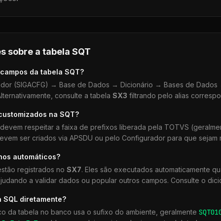
s sobre a tabela
SQT
 campos da tabela
SQT
?
dor (SIGACFG) → Base de Dados → Dicionário → Bases de Dados →
lternativamente, consulte a tabela
SX3
filtrando pelo alias corresp
 customizados na
SQT
?
devem respeitar a faixa de prefixos liberada pela TOTVS (geralm
devem ser criados via APSDU ou pelo Configurador para que sejam r
lhos automáticos?
stão registrados no
SX7
. Eles são executados automaticamente q
udando a validar dados ou popular outros campos. Consulte o dici
a SQL diretamente?
co da tabela no banco usa o sufixo do ambiente, geralmente
SQT
01