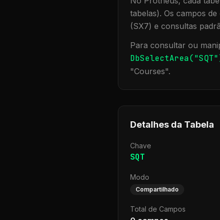
No Protheus, cada tabel
tabelas). Os campos de 
(SX7) e consultas padr
Para consultar ou manip
DbSelectArea("
SQT
"
"
Courses
".
Detalhes da Tabela
Chave
SQT
Modo
Compartilhado
Total de Campos