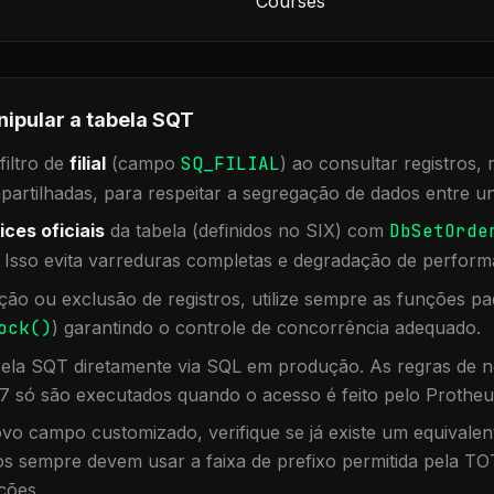
Courses
nipular a tabela
SQT
iltro de
filial
(campo
SQ_FILIAL
) ao consultar registros
rtilhadas, para respeitar a segregação de dados entre un
ices oficiais
da tabela (definidos no SIX) com
DbSetOrde
. Isso evita varreduras completas e degradação de perform
ação ou exclusão de registros, utilize sempre as funções 
ock()
) garantindo o controle de concorrência adequado.
bela
SQT
diretamente via SQL em produção. As regras de n
7 só são executados quando o acesso é feito pelo Protheu
vo campo customizado, verifique se já existe um equivalen
 sempre devem usar a faixa de prefixo permitida pela TO
ções.