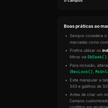
0
campos
Boas práticas ao ma
Sempre considere o f
marcadas como compa
Prefira utilizar os
índ
filtros via
DbSeek()
Para inclusão, alter
(
RecLock()
,
MsUnl
Evite manipular a ta
SX3 e gatilhos de SX
Antes de criar um no
Campos customizados
conflitos em atualiza