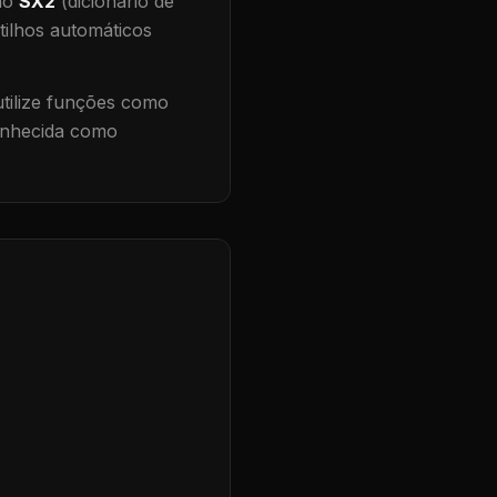
 no
SX2
(dicionário de
tilhos automáticos
ilize funções como
conhecida como