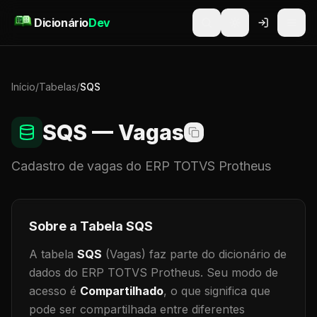
Pular para o conteúdo
Dicionário
Dev
Início
/
Tabelas
/
SQS
SQS
— Vagas
Cadastro de
vagas
do ERP TOTVS Protheus
Sobre a Tabela
SQS
A tabela
SQS
(Vagas)
faz parte do dicionário de
dados do ERP TOTVS Protheus.
Seu modo de
acesso é
Compartilhado
, o que significa que
pode ser compartilhada entre diferentes