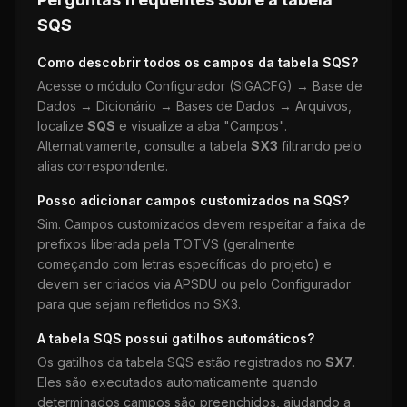
SQS
Como descobrir todos os campos da tabela
SQS
?
Acesse o módulo Configurador (SIGACFG) → Base de
Dados → Dicionário → Bases de Dados → Arquivos,
localize
SQS
e visualize a aba "Campos".
Alternativamente, consulte a tabela
SX3
filtrando pelo
alias correspondente.
Posso adicionar campos customizados na
SQS
?
Sim. Campos customizados devem respeitar a faixa de
prefixos liberada pela TOTVS (geralmente
começando com letras específicas do projeto) e
devem ser criados via APSDU ou pelo Configurador
para que sejam refletidos no SX3.
A tabela
SQS
possui gatilhos automáticos?
Os gatilhos da tabela
SQS
estão registrados no
SX7
.
Eles são executados automaticamente quando
determinados campos são preenchidos, ajudando a