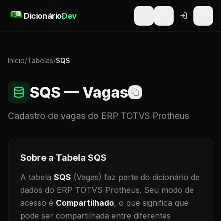
Pular para o conteúdo
Dicionário
Dev
Início
/
Tabelas
/
SQS
SQS
— Vagas
Cadastro de
vagas
do ERP TOTVS Protheus
Sobre a Tabela
SQS
A tabela
SQS
(Vagas)
faz parte do dicionário de
dados do ERP TOTVS Protheus.
Seu modo de
acesso é
Compartilhado
, o que significa que
pode ser compartilhada entre diferentes