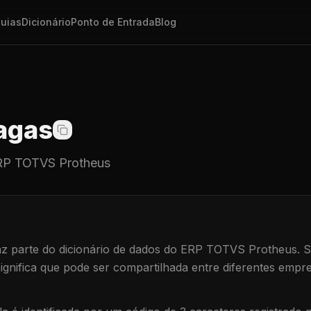
uias
Dicionário
Ponto de Entrada
Blog
agas
P TOTVS Protheus
z parte do dicionário de dados do ERP TOTVS Protheus.
S
significa que
pode ser compartilhada entre diferentes empre