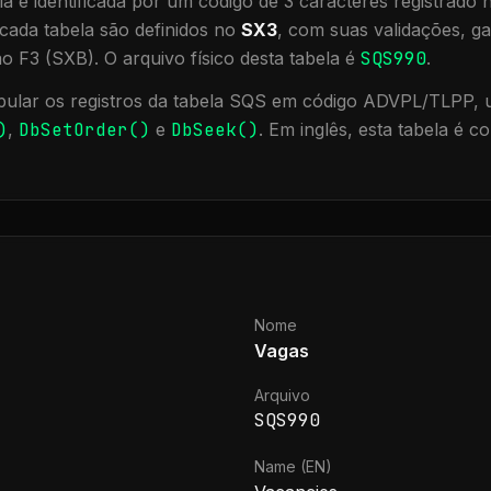
a é identificada por um código de 3 caracteres registrado
cada tabela são definidos no
SX3
, com suas validações, ga
ão F3 (SXB).
O arquivo físico desta tabela é
SQS990
.
ular os registros da tabela
SQS
em código ADVPL/TLPP, ut
)
,
DbSetOrder()
e
DbSeek()
.
Em inglês, esta tabela é 
Nome
Vagas
Arquivo
SQS990
Name (EN)