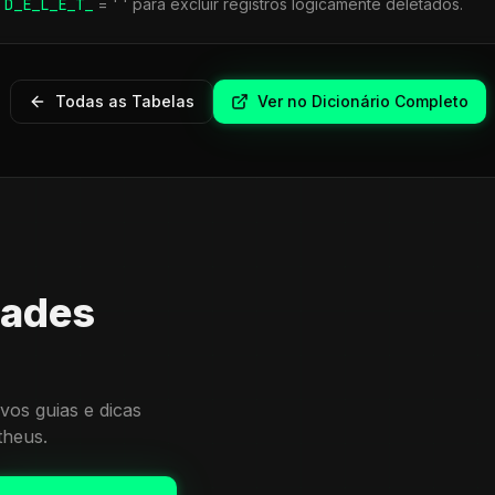
r
D_E_L_E_T_
= ' ' para excluir registros logicamente deletados.
Todas as Tabelas
Ver no Dicionário Completo
dades
vos guias e dicas
theus.