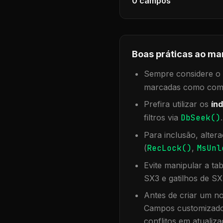
0
campos
Boas práticas ao ma
Sempre considere o f
marcadas como compa
Prefira utilizar os
índ
filtros via
DbSeek()
Para inclusão, alter
(
RecLock()
,
MsUnl
Evite manipular a ta
SX3 e gatilhos de SX
Antes de criar um no
Campos customizados
conflitos em atualiza