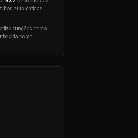
 no
SX2
(dicionário de
tilhos automáticos
ilize funções como
conhecida como