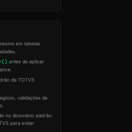
, mesmo em tabelas
idades.
r()
antes de aplicar
ance.
padrão da TOTVS
egócio, validações de
s.
te no dicionário padrão.
TVS para evitar