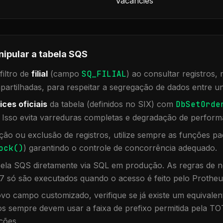
Vacancies
nipular a tabela
SQS
iltro de
filial
(campo
SQ_FILIAL
) ao consultar registros
rtilhadas, para respeitar a segregação de dados entre un
ices oficiais
da tabela (definidos no SIX) com
DbSetOrde
. Isso evita varreduras completas e degradação de perform
ação ou exclusão de registros, utilize sempre as funções 
ock()
) garantindo o controle de concorrência adequado.
bela
SQS
diretamente via SQL em produção. As regras de n
7 só são executados quando o acesso é feito pelo Protheu
vo campo customizado, verifique se já existe um equivalen
 sempre devem usar a faixa de prefixo permitida pela TO
ções.