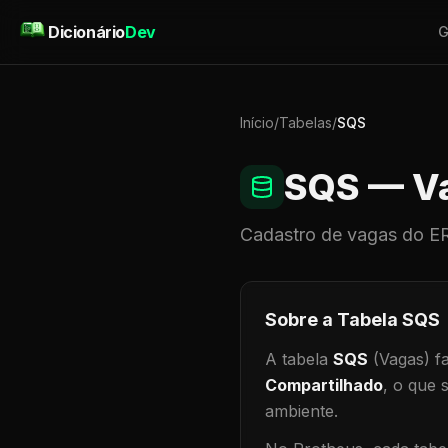
Pular para o conteúdo
Dicionário
Dev
G
Início
/
Tabelas
/
SQS
SQS
— V
Cadastro de
vagas
do ER
Sobre a Tabela
SQS
A tabela
SQS
(Vagas)
fa
Compartilhado
, o que 
ambiente
.