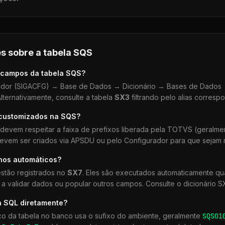
s sobre a tabela
SQS
 campos da tabela
SQS
?
dor (SIGACFG) → Base de Dados → Dicionário → Bases de Dados →
lternativamente, consulte a tabela
SX3
filtrando pelo alias corresp
 customizados na
SQS
?
devem respeitar a faixa de prefixos liberada pela TOTVS (geralm
devem ser criados via APSDU ou pelo Configurador para que sejam r
lhos automáticos?
stão registrados no
SX7
. Eles são executados automaticamente 
a validar dados ou popular outros campos. Consulte o dicionário S
a SQL diretamente?
co da tabela no banco usa o sufixo do ambiente, geralmente
SQS
01