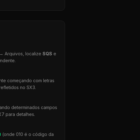
 Arquivos, localize
SQS
e
ondente.
ente começando com letras
efletidos no SX3.
quando determinados campos
X7 para detalhes.
0
(onde 010 é o código da