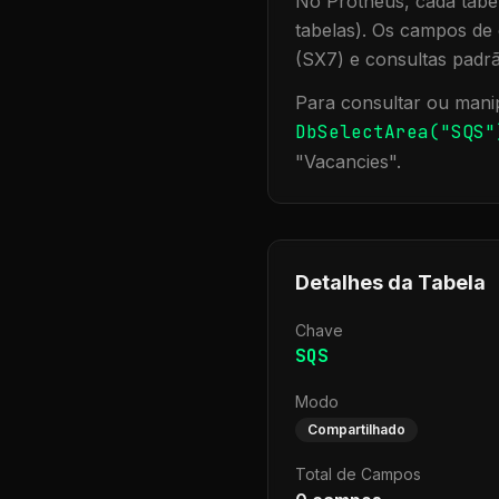
No Protheus, cada tabel
tabelas). Os campos de 
(SX7) e consultas padr
Para consultar ou manip
DbSelectArea("
SQS
"
"
Vacancies
".
Detalhes da Tabela
Chave
SQS
Modo
Compartilhado
Total de Campos