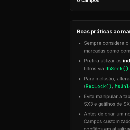
0
campos
Boas práticas ao ma
Sempre considere o f
marcadas como compa
Prefira utilizar os
índ
filtros via
DbSeek()
Para inclusão, alter
(
RecLock()
,
MsUnl
Evite manipular a ta
SX3 e gatilhos de SX
Antes de criar um no
Campos customizados
conflitos em atualiza