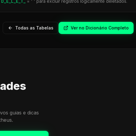
r
D_E_L_E_T_
= ' ' para excluir registros logicamente deletados.
Todas as Tabelas
Ver no Dicionário Completo
dades
vos guias e dicas
theus.