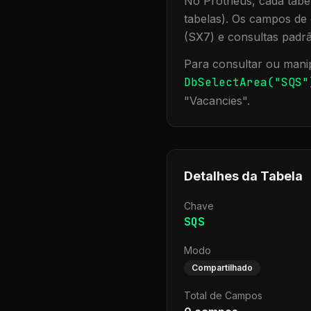
No Protheus, cada tabel
tabelas). Os campos de 
(SX7) e consultas padr
Para consultar ou manip
DbSelectArea("
SQS
"
"
Vacancies
".
Detalhes da Tabela
Chave
SQS
Modo
Compartilhado
Total de Campos