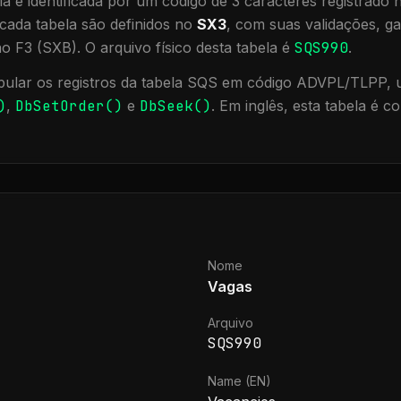
a é identificada por um código de 3 caracteres registrado
cada tabela são definidos no
SX3
, com suas validações, ga
ão F3 (SXB).
O arquivo físico desta tabela é
SQS990
.
ular os registros da tabela
SQS
em código ADVPL/TLPP, ut
)
,
DbSetOrder()
e
DbSeek()
.
Em inglês, esta tabela é 
Nome
Vagas
Arquivo
SQS990
Name (EN)