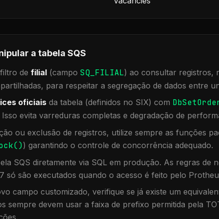
Vacancies
nipular a tabela
SQS
iltro de
filial
(campo
SQ_FILIAL
) ao consultar registros
rtilhadas, para respeitar a segregação de dados entre un
ices oficiais
da tabela (definidos no SIX) com
DbSetOrde
. Isso evita varreduras completas e degradação de perform
ação ou exclusão de registros, utilize sempre as funções 
ock()
) garantindo o controle de concorrência adequado.
bela
SQS
diretamente via SQL em produção. As regras de n
7 só são executados quando o acesso é feito pelo Protheu
vo campo customizado, verifique se já existe um equivalen
 sempre devem usar a faixa de prefixo permitida pela TO
ções.