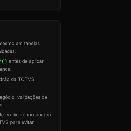
, mesmo em tabelas
idades.
r()
antes de aplicar
ance.
padrão da TOTVS
egócio, validações de
s.
te no dicionário padrão.
TVS para evitar