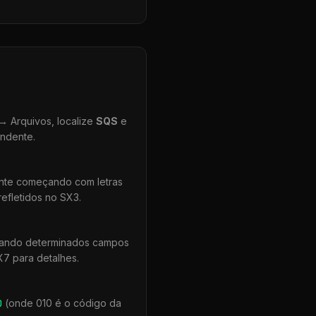
 Arquivos, localize
SQS
e
ondente.
ente começando com letras
efletidos no SX3.
quando determinados campos
X7 para detalhes.
0
(onde 010 é o código da