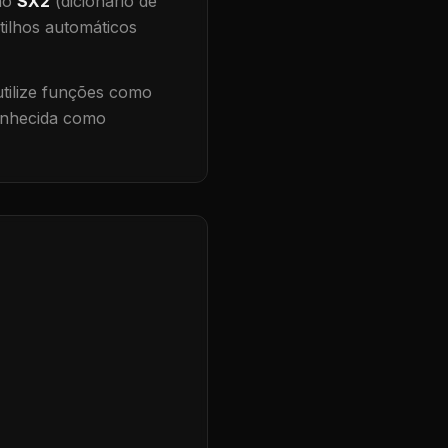
 no
SX2
(dicionário de
tilhos automáticos
ilize funções como
conhecida como