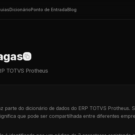
uias
Dicionário
Ponto de Entrada
Blog
agas
P TOTVS Protheus
z parte do dicionário de dados do ERP TOTVS Protheus.
S
significa que
pode ser compartilhada entre diferentes empre