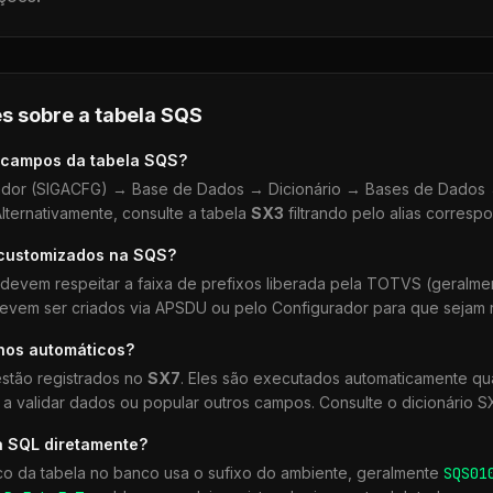
s sobre a tabela
SQS
 campos da tabela
SQS
?
dor (SIGACFG) → Base de Dados → Dicionário → Bases de Dados →
lternativamente, consulte a tabela
SX3
filtrando pelo alias corresp
 customizados na
SQS
?
devem respeitar a faixa de prefixos liberada pela TOTVS (geralm
devem ser criados via APSDU ou pelo Configurador para que sejam r
lhos automáticos?
stão registrados no
SX7
. Eles são executados automaticamente 
a validar dados ou popular outros campos. Consulte o dicionário S
a SQL diretamente?
co da tabela no banco usa o sufixo do ambiente, geralmente
SQS
01