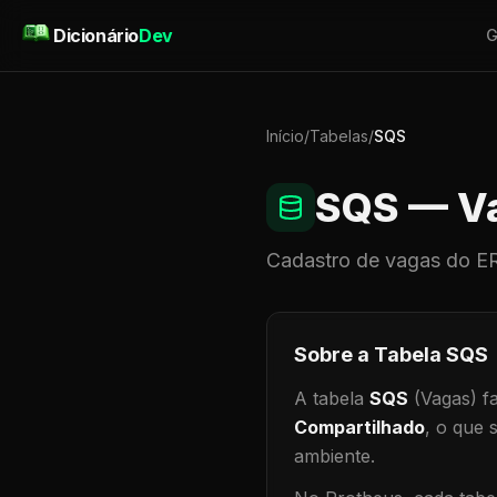
Pular para o conteúdo
Dicionário
Dev
G
Início
/
Tabelas
/
SQS
SQS
— V
Cadastro de
vagas
do ER
Sobre a Tabela
SQS
A tabela
SQS
(Vagas)
fa
Compartilhado
, o que 
ambiente
.