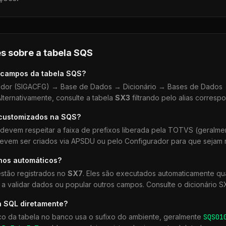
s sobre a tabela
SQS
 campos da tabela
SQS
?
dor (SIGACFG) → Base de Dados → Dicionário → Bases de Dados →
lternativamente, consulte a tabela
SX3
filtrando pelo alias corresp
 customizados na
SQS
?
devem respeitar a faixa de prefixos liberada pela TOTVS (geralm
devem ser criados via APSDU ou pelo Configurador para que sejam r
lhos automáticos?
stão registrados no
SX7
. Eles são executados automaticamente 
a validar dados ou popular outros campos. Consulte o dicionário S
a SQL diretamente?
co da tabela no banco usa o sufixo do ambiente, geralmente
SQS
01