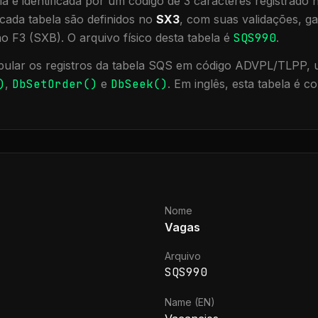
a é identificada por um código de 3 caracteres registrado
cada tabela são definidos no
SX3
, com suas validações, ga
ão F3 (SXB).
O arquivo físico desta tabela é
SQS990
.
ular os registros da tabela
SQS
em código ADVPL/TLPP, ut
)
,
DbSetOrder()
e
DbSeek()
.
Em inglês, esta tabela é 
Nome
Vagas
Arquivo
SQS990
Name (EN)