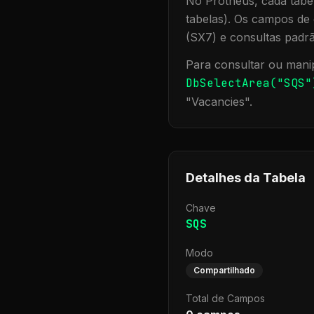
No Protheus, cada tabel
tabelas). Os campos de 
(SX7) e consultas padr
Para consultar ou manip
DbSelectArea("
SQS
"
"
Vacancies
".
Detalhes da Tabela
Chave
SQS
Modo
Compartilhado
Total de Campos