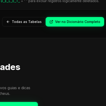
r
D_E_L_E_T_
= ' ' para excluir registros logicamente deletados.
Todas as Tabelas
Ver no Dicionário Completo
dades
vos guias e dicas
theus.