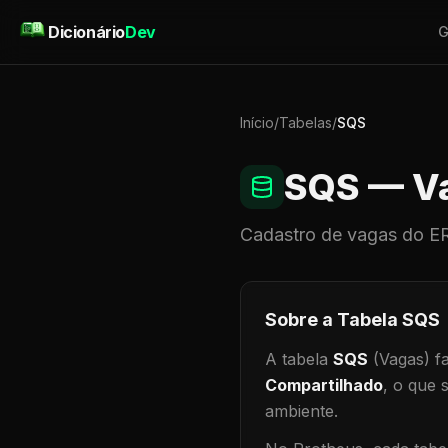
Pular para o conteúdo
Dicionário
Dev
G
Início
/
Tabelas
/
SQS
SQS
— V
Cadastro de
vagas
do ER
Sobre a Tabela
SQS
A tabela
SQS
(Vagas)
fa
Compartilhado
, o que 
ambiente
.