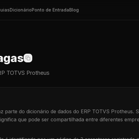
uias
Dicionário
Ponto de Entrada
Blog
agas
P TOTVS Protheus
z parte do dicionário de dados do ERP TOTVS Protheus.
S
significa que
pode ser compartilhada entre diferentes empre