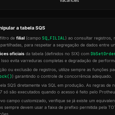
Vacancies
nipular a tabela
SQS
iltro de
filial
(campo
SQ_FILIAL
) ao consultar registros
rtilhadas, para respeitar a segregação de dados entre un
ices oficiais
da tabela (definidos no SIX) com
DbSetOrde
. Isso evita varreduras completas e degradação de perform
ação ou exclusão de registros, utilize sempre as funções 
ock()
) garantindo o controle de concorrência adequado.
bela
SQS
diretamente via SQL em produção. As regras de n
7 só são executados quando o acesso é feito pelo Protheu
vo campo customizado, verifique se já existe um equivalen
 sempre devem usar a faixa de prefixo permitida pela TO
ções.