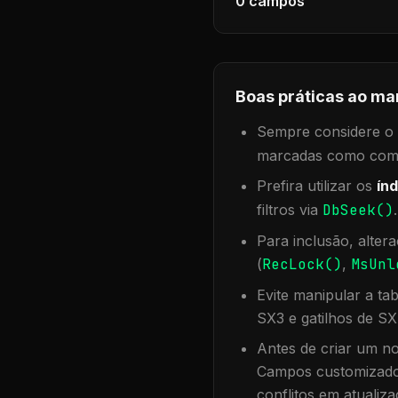
0
campos
Boas práticas ao ma
Sempre considere o f
marcadas como compa
Prefira utilizar os
índ
filtros via
DbSeek()
Para inclusão, alter
(
RecLock()
,
MsUnl
Evite manipular a ta
SX3 e gatilhos de SX
Antes de criar um no
Campos customizados
conflitos em atualiza