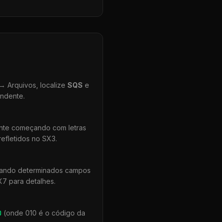
 Arquivos, localize
SQS
e
ondente.
ente começando com letras
efletidos no SX3.
quando determinados campos
X7 para detalhes.
0
(onde 010 é o código da