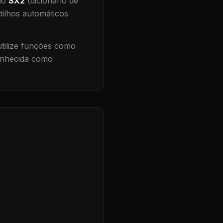
 no
SX2
(dicionário de
tilhos automáticos
ilize funções como
conhecida como