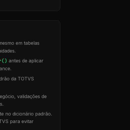
, mesmo em tabelas
idades.
r()
antes de aplicar
ance.
padrão da TOTVS
egócio, validações de
s.
te no dicionário padrão.
TVS para evitar