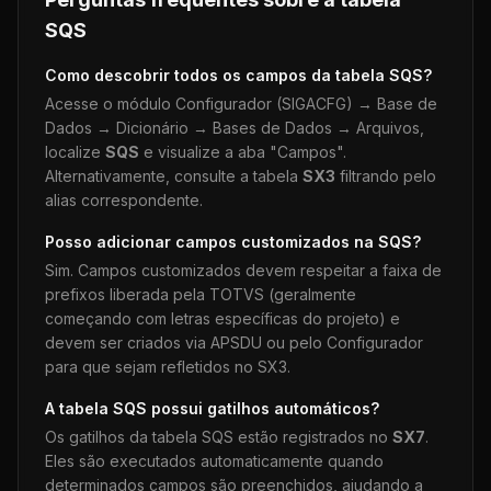
SQS
Como descobrir todos os campos da tabela
SQS
?
Acesse o módulo Configurador (SIGACFG) → Base de
Dados → Dicionário → Bases de Dados → Arquivos,
localize
SQS
e visualize a aba "Campos".
Alternativamente, consulte a tabela
SX3
filtrando pelo
alias correspondente.
Posso adicionar campos customizados na
SQS
?
Sim. Campos customizados devem respeitar a faixa de
prefixos liberada pela TOTVS (geralmente
começando com letras específicas do projeto) e
devem ser criados via APSDU ou pelo Configurador
para que sejam refletidos no SX3.
A tabela
SQS
possui gatilhos automáticos?
Os gatilhos da tabela
SQS
estão registrados no
SX7
.
Eles são executados automaticamente quando
determinados campos são preenchidos, ajudando a