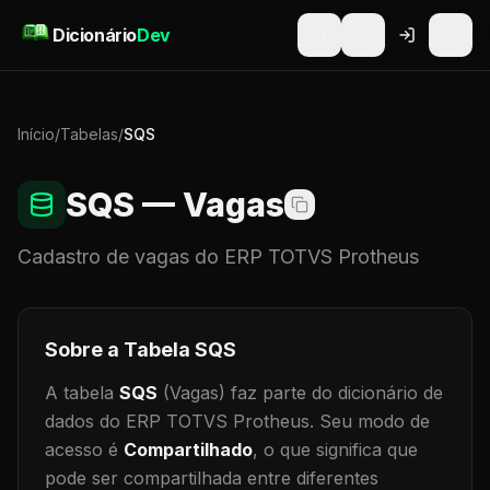
Pular para o conteúdo
Dicionário
Dev
Início
/
Tabelas
/
SQS
SQS
— Vagas
Cadastro de
vagas
do ERP TOTVS Protheus
Sobre a Tabela
SQS
A tabela
SQS
(Vagas)
faz parte do dicionário de
dados do ERP TOTVS Protheus.
Seu modo de
acesso é
Compartilhado
, o que significa que
pode ser compartilhada entre diferentes