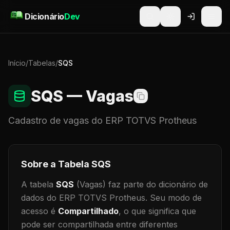
Pular para o conteúdo
Dicionário
Dev
Início
/
Tabelas
/
SQS
SQS
— Vagas
Cadastro de
vagas
do ERP TOTVS Protheus
Sobre a Tabela
SQS
A tabela
SQS
(Vagas)
faz parte do dicionário de
dados do ERP TOTVS Protheus.
Seu modo de
acesso é
Compartilhado
, o que significa que
pode ser compartilhada entre diferentes