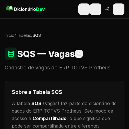
Pular para o conteúdo
Dicionário
Dev
Início
/
Tabelas
/
SQS
SQS
— Vagas
Cadastro de
vagas
do ERP TOTVS Protheus
Sobre a Tabela
SQS
A tabela
SQS
(Vagas)
faz parte do dicionário de
dados do ERP TOTVS Protheus.
Seu modo de
acesso é
Compartilhado
, o que significa que
pode ser compartilhada entre diferentes