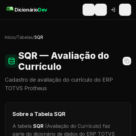
Pular para o conteúdo
Dicionário
Dev
Início
/
Tabelas
/
SQR
SQR
— Avaliação do
Currículo
Cadastro de
avaliação do currículo
do ERP
TOTVS Protheus
Sobre a Tabela
SQR
A tabela
SQR
(Avaliação do Currículo)
faz
parte do dicionário de dados do ERP TOTVS