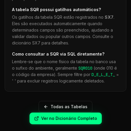
A tabela
SQR
possui gatilhos automáticos?
Os gatilhos da tabela
SQR
estão registrados no
SX7
.
Eles são executados automaticamente quando
determinados campos são preenchidos, ajudando a
validar dados ou popular outros campos. Consulte o
dicionário SX7 para detalhes.
Como consultar a
SQR
via SQL diretamente?
Lembre-se que o nome físico da tabela no banco usa
o sufixo do ambiente, geralmente
SQR
010
(onde 010 é
o código da empresa). Sempre filtre por
D_E_L_E_T_
=
' ' para excluir registros logicamente deletados.
Todas as Tabelas
Ver no Dicionário Completo