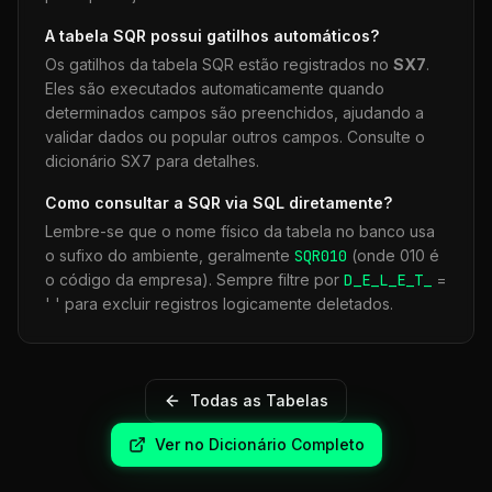
A tabela
SQR
possui gatilhos automáticos?
Os gatilhos da tabela
SQR
estão registrados no
SX7
.
Eles são executados automaticamente quando
determinados campos são preenchidos, ajudando a
validar dados ou popular outros campos. Consulte o
dicionário SX7 para detalhes.
Como consultar a
SQR
via SQL diretamente?
Lembre-se que o nome físico da tabela no banco usa
o sufixo do ambiente, geralmente
SQR
010
(onde 010 é
o código da empresa). Sempre filtre por
D_E_L_E_T_
=
' ' para excluir registros logicamente deletados.
Todas as Tabelas
Ver no Dicionário Completo