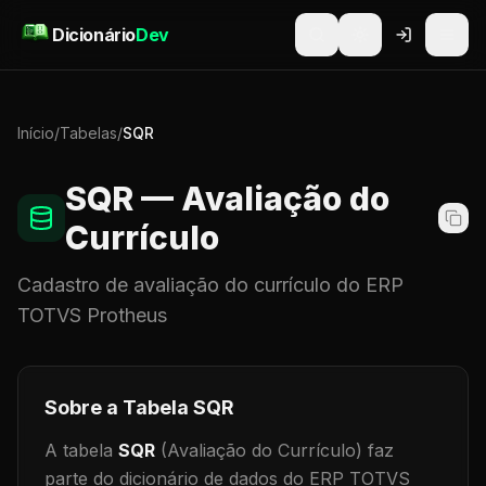
Pular para o conteúdo
Dicionário
Dev
Início
/
Tabelas
/
SQR
SQR
— Avaliação do
Currículo
Cadastro de
avaliação do currículo
do ERP
TOTVS Protheus
Sobre a Tabela
SQR
A tabela
SQR
(Avaliação do Currículo)
faz
parte do dicionário de dados do ERP TOTVS