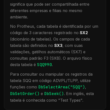
significa que
pode ser compartilhada entre
diferentes empresas e filiais no mesmo
ambiente
.
No Protheus, cada tabela é identificada por um
código de 3 caracteres registrado no
SX2
(dicionário de tabelas). Os campos de cada
tabela são definidos no
SX3
, com suas
validações, gatilhos automáticos (SX7) e
consultas padrão F3 (SXB).
O arquivo físico
desta tabela é
SQQ990
.
Para consultar ou manipular os registros da
tabela
SQQ
em código ADVPL/TLPP, utilize
funções como
DbSelectArea("
SQQ
")
,
DbSetOrder()
e
DbSeek()
.
Em inglês, esta
tabela é conhecida como "
Test Types
".