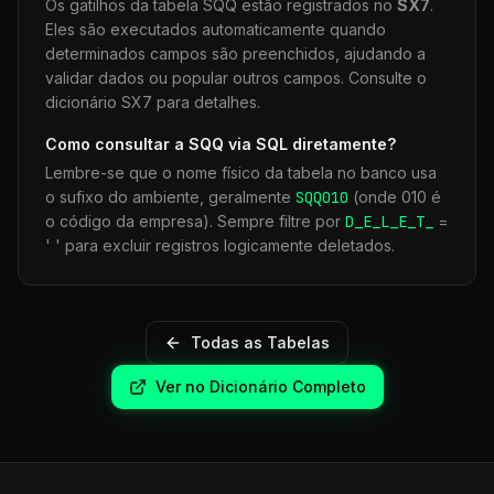
Os gatilhos da tabela
SQQ
estão registrados no
SX7
.
Eles são executados automaticamente quando
determinados campos são preenchidos, ajudando a
validar dados ou popular outros campos. Consulte o
dicionário SX7 para detalhes.
Como consultar a
SQQ
via SQL diretamente?
Lembre-se que o nome físico da tabela no banco usa
o sufixo do ambiente, geralmente
SQQ
010
(onde 010 é
o código da empresa). Sempre filtre por
D_E_L_E_T_
=
' ' para excluir registros logicamente deletados.
Todas as Tabelas
Ver no Dicionário Completo