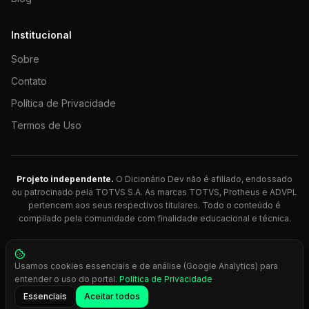
Institucional
Sobre
Contato
Política de Privacidade
Termos de Uso
Projeto independente.
O Dicionário Dev não é afiliado, endossado
ou patrocinado pela TOTVS S.A. As marcas TOTVS, Protheus e ADVPL
pertencem aos seus respectivos titulares. Todo o conteúdo é
compilado pela comunidade com finalidade educacional e técnica.
© 2026 Dicionário Dev. Feito com 💚 para desenvolvedores
Usamos cookies essenciais e de análise (Google Analytics) para
Protheus.
entender o uso do portal.
Política de Privacidade
Press
Ctrl+K
para busca rápida
Essenciais
Aceitar todos