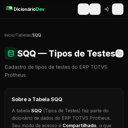
Pular para o conteúdo
Dicionário
Dev
Início
/
Tabelas
/
SQQ
SQQ
— Tipos de Testes
Cadastro de
tipos de testes
do ERP TOTVS
Protheus
Sobre a Tabela
SQQ
A tabela
SQQ
(Tipos de Testes)
faz parte do
dicionário de dados do ERP TOTVS Protheus.
Seu modo de acesso é
Compartilhado
, o que