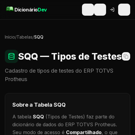
Pular para o conteúdo
Dicionário
Dev
Início
/
Tabelas
/
SQQ
SQQ
— Tipos de Testes
Cadastro de
tipos de testes
do ERP TOTVS
Protheus
Sobre a Tabela
SQQ
A tabela
SQQ
(Tipos de Testes)
faz parte do
dicionário de dados do ERP TOTVS Protheus.
Seu modo de acesso é
Compartilhado
, o que