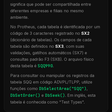
significa que
pode ser compartilhada entre
diferentes empresas e filiais no mesmo
ambiente
.
No Protheus, cada tabela é identificada por um
código de 3 caracteres registrado no
SX2
(dicionário de tabelas). Os campos de cada
tabela são definidos no
SX3
, com suas
validações, gatilhos automáticos (SX7) e
consultas padrão F3 (SXB).
O arquivo físico
desta tabela é
SQQ990
.
Para consultar ou manipular os registros da
tabela
SQQ
em código ADVPL/TLPP, utilize
funções como
DbSelectArea("
SQQ
")
,
DbSetOrder()
e
DbSeek()
.
Em inglês, esta
tabela é conhecida como "
Test Types
".