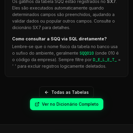
Os gatilhos da tabela
SQQ
estão registrados no
SX7
.
Eles são executados automaticamente quando
determinados campos são preenchidos, ajudando a
validar dados ou popular outros campos. Consulte o
dicionário SX7 para detalhes.
Como consultar a
SQQ
via SQL diretamente?
Lembre-se que o nome físico da tabela no banco usa
o sufixo do ambiente, geralmente
SQQ
010
(onde 010 é
o código da empresa). Sempre filtre por
D_E_L_E_T_
=
' ' para excluir registros logicamente deletados.
Todas as Tabelas
Ver no Dicionário Completo