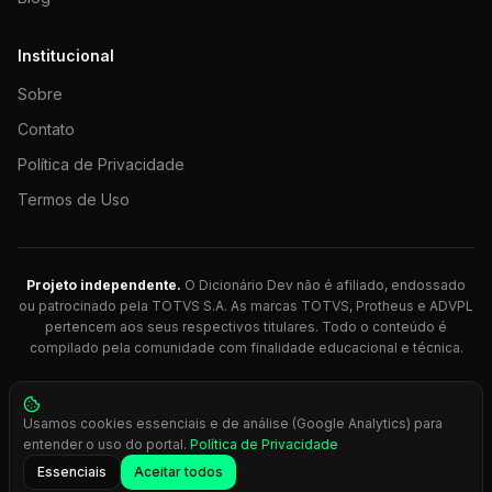
Institucional
Sobre
Contato
Política de Privacidade
Termos de Uso
Projeto independente.
O Dicionário Dev não é afiliado, endossado
ou patrocinado pela TOTVS S.A. As marcas TOTVS, Protheus e ADVPL
pertencem aos seus respectivos titulares. Todo o conteúdo é
compilado pela comunidade com finalidade educacional e técnica.
© 2026 Dicionário Dev. Feito com 💚 para desenvolvedores
Usamos cookies essenciais e de análise (Google Analytics) para
Protheus.
entender o uso do portal.
Política de Privacidade
Press
Ctrl+K
para busca rápida
Essenciais
Aceitar todos