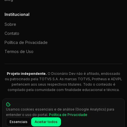
Institucional
Sobre
Contato
Política de Privacidade
Termos de Uso
Projeto independente.
O Dicionário Dev não é afiliado, endossado
ou patrocinado pela TOTVS S.A. As marcas TOTVS, Protheus e ADVPL
pertencem aos seus respectivos titulares. Todo o conteúdo é
compilado pela comunidade com finalidade educacional e técnica.
© 2026 Dicionário Dev. Feito com 💚 para desenvolvedores
Usamos cookies essenciais e de análise (Google Analytics) para
Protheus.
entender o uso do portal.
Política de Privacidade
Press
Ctrl+K
para busca rápida
Essenciais
Aceitar todos