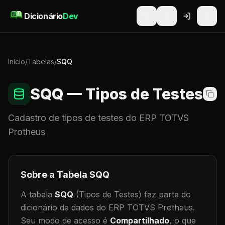
Pular para o conteúdo
Dicionário
Dev
Início
/
Tabelas
/
SQQ
SQQ
— Tipos de Testes
Cadastro de
tipos de testes
do ERP TOTVS
Protheus
Sobre a Tabela
SQQ
A tabela
SQQ
(Tipos de Testes)
faz parte do
dicionário de dados do ERP TOTVS Protheus.
Seu modo de acesso é
Compartilhado
, o que