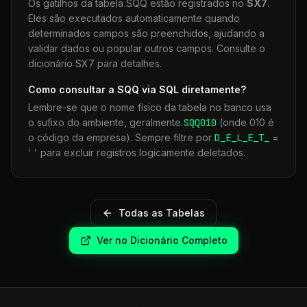
Os gatilhos da tabela
SQQ
estão registrados no
SX7
.
Eles são executados automaticamente quando
determinados campos são preenchidos, ajudando a
validar dados ou popular outros campos. Consulte o
dicionário SX7 para detalhes.
Como consultar a
SQQ
via SQL diretamente?
Lembre-se que o nome físico da tabela no banco usa
o sufixo do ambiente, geralmente
SQQ
010
(onde 010 é
o código da empresa). Sempre filtre por
D_E_L_E_T_
=
' ' para excluir registros logicamente deletados.
Todas as Tabelas
Ver no Dicionário Completo