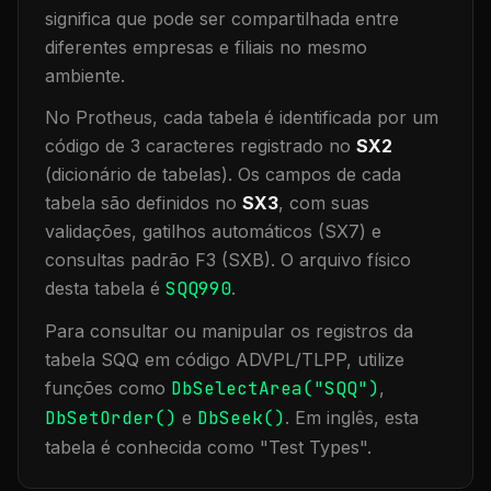
significa que
pode ser compartilhada entre
diferentes empresas e filiais no mesmo
ambiente
.
No Protheus, cada tabela é identificada por um
código de 3 caracteres registrado no
SX2
(dicionário de tabelas). Os campos de cada
tabela são definidos no
SX3
, com suas
validações, gatilhos automáticos (SX7) e
consultas padrão F3 (SXB).
O arquivo físico
desta tabela é
SQQ990
.
Para consultar ou manipular os registros da
tabela
SQQ
em código ADVPL/TLPP, utilize
funções como
DbSelectArea("
SQQ
")
,
DbSetOrder()
e
DbSeek()
.
Em inglês, esta
tabela é conhecida como "
Test Types
".