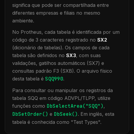
significa que
pode ser compartilhada entre
diferentes empresas e filiais no mesmo
ambiente
.
No Protheus, cada tabela é identificada por um
código de 3 caracteres registrado no
SX2
(dicionário de tabelas). Os campos de cada
tabela são definidos no
SX3
, com suas
validações, gatilhos automáticos (SX7) e
consultas padrão F3 (SXB).
O arquivo físico
desta tabela é
SQQ990
.
Para consultar ou manipular os registros da
tabela
SQQ
em código ADVPL/TLPP, utilize
funções como
DbSelectArea("
SQQ
")
,
DbSetOrder()
e
DbSeek()
.
Em inglês, esta
tabela é conhecida como "
Test Types
".