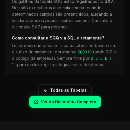
Os gatilhos da tabela
SQQ
estão registrados no
SX7
.
Eles são executados automaticamente quando
determinados campos são preenchidos, ajudando a
validar dados ou popular outros campos. Consulte o
dicionário SX7 para detalhes.
Como consultar a
SQQ
via SQL diretamente?
Lembre-se que o nome físico da tabela no banco usa
o sufixo do ambiente, geralmente
SQQ
010
(onde 010 é
o código da empresa). Sempre filtre por
D_E_L_E_T_
=
' ' para excluir registros logicamente deletados.
Todas as Tabelas
Ver no Dicionário Completo