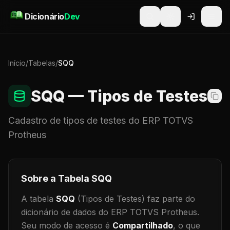
Pular para o conteúdo
Dicionário
Dev
Início
/
Tabelas
/
SQQ
SQQ
— Tipos de Testes
Cadastro de
tipos de testes
do ERP TOTVS
Protheus
Sobre a Tabela
SQQ
A tabela
SQQ
(Tipos de Testes)
faz parte do
dicionário de dados do ERP TOTVS Protheus.
Seu modo de acesso é
Compartilhado
, o que