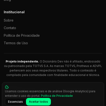
Institucional
Sobre
Contato
Política de Privacidade
Termos de Uso
Projeto independente.
O Dicionário Dev não é afiliado, endossado
ou patrocinado pela TOTVS S.A. As marcas TOTVS, Protheus e ADVPL
pertencem aos seus respectivos titulares. Todo o conteúdo é
compilado pela comunidade com finalidade educacional e técnica.
© 2026 Dicionário Dev. Feito com 💚 para desenvolvedores
Usamos cookies essenciais e de análise (Google Analytics) para
Protheus.
entender o uso do portal.
Política de Privacidade
Press
Ctrl+K
para busca rápida
Essenciais
Aceitar todos