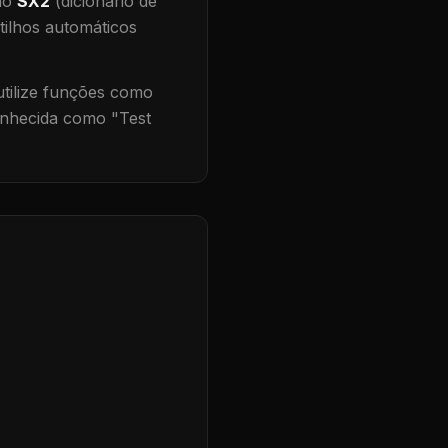
 no
SX2
(dicionário de
tilhos automáticos
ilize funções como
onhecida como "
Test