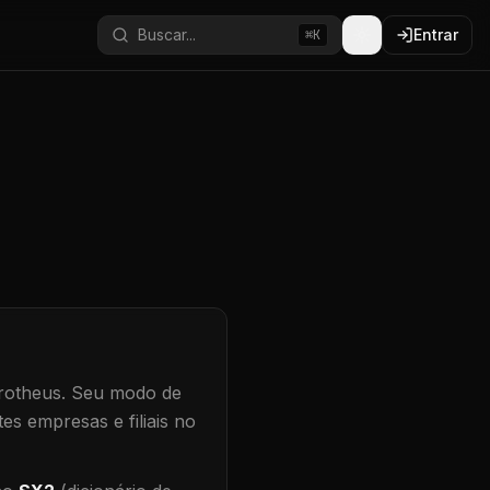
Buscar...
Entrar
⌘K
rotheus.
Seu modo de
es empresas e filiais no