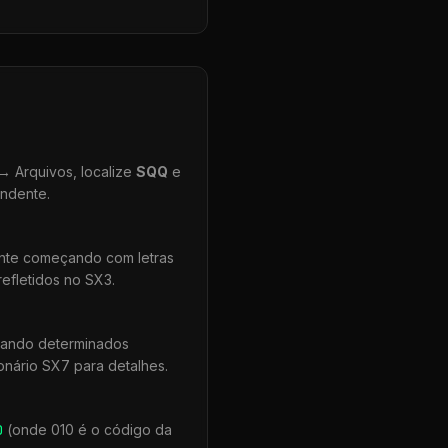
 Arquivos, localize
SQQ
e
ondente.
ente começando com letras
efletidos no SX3.
uando determinados
onário SX7 para detalhes.
0
(onde 010 é o código da