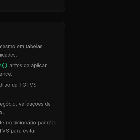
, mesmo em tabelas
idades.
r()
antes de aplicar
ance.
padrão da TOTVS
egócio, validações de
s.
te no dicionário padrão.
TVS para evitar