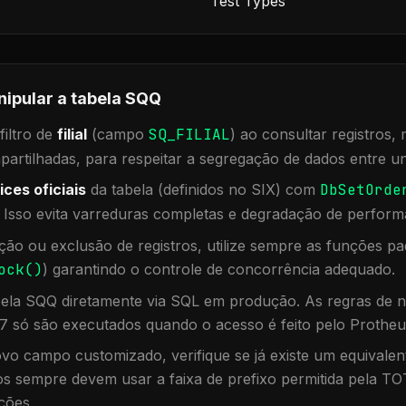
Test Types
nipular a tabela
SQQ
iltro de
filial
(campo
SQ_FILIAL
) ao consultar registros
rtilhadas, para respeitar a segregação de dados entre un
ices oficiais
da tabela (definidos no SIX) com
DbSetOrde
. Isso evita varreduras completas e degradação de perform
ação ou exclusão de registros, utilize sempre as funções 
ock()
) garantindo o controle de concorrência adequado.
bela
SQQ
diretamente via SQL em produção. As regras de n
7 só são executados quando o acesso é feito pelo Protheu
vo campo customizado, verifique se já existe um equivalen
 sempre devem usar a faixa de prefixo permitida pela TO
ções.