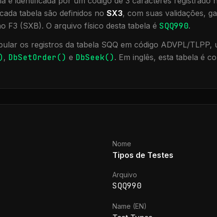
a é identificada por um código de 3 caracteres registrado
cada tabela são definidos no
SX3
, com suas validações, ga
ão F3 (SXB).
O arquivo físico desta tabela é
SQQ990
.
ular os registros da tabela
SQQ
em código ADVPL/TLPP, ut
)
,
DbSetOrder()
e
DbSeek()
.
Em inglês, esta tabela é c
Nome
Tipos de Testes
Arquivo
SQQ990
Name (EN)