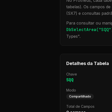
No Protheus, cada tabel
tabelas). Os campos de 
(SX7) e consultas padr
Para consultar ou manip
DbSelectArea("
SQQ
"
Types
".
Detalhes da Tabela
Chave
SQQ
Modo
Compartilhado
Total de Campos