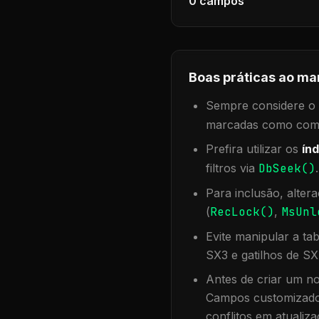
0
campos
Boas práticas ao ma
Sempre considere o f
marcadas como compa
Prefira utilizar os
índ
filtros via
DbSeek()
Para inclusão, alter
(
RecLock()
,
MsUnl
Evite manipular a ta
SX3 e gatilhos de SX
Antes de criar um no
Campos customizados
conflitos em atualiza