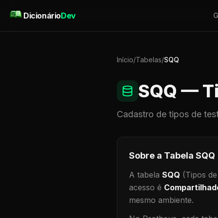
Pular para o conteúdo
Dicionário
Dev
G
Início
/
Tabelas
/
SQQ
SQQ
— Ti
Cadastro de
tipos de tes
Sobre a Tabela
SQQ
A tabela
SQQ
(Tipos de
acesso é
Compartilhad
mesmo ambiente
.