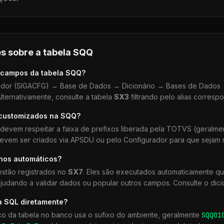
s sobre a tabela
SQQ
 campos da tabela
SQQ
?
dor (SIGACFG) → Base de Dados → Dicionário → Bases de Dados →
lternativamente, consulte a tabela
SX3
filtrando pelo alias corresp
 customizados na
SQQ
?
devem respeitar a faixa de prefixos liberada pela TOTVS (geralm
devem ser criados via APSDU ou pelo Configurador para que sejam r
lhos automáticos?
stão registrados no
SX7
. Eles são executados automaticamente q
udando a validar dados ou popular outros campos. Consulte o dici
a SQL diretamente?
co da tabela no banco usa o sufixo do ambiente, geralmente
SQQ
01