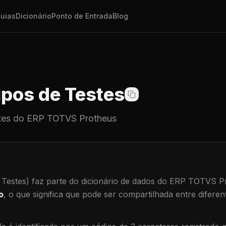
uias
Dicionário
Ponto de Entrada
Blog
pos de Testes
tes
do ERP TOTVS Protheus
 Testes)
faz parte do dicionário de dados do ERP TOTVS P
o
, o que significa que
pode ser compartilhada entre diferent