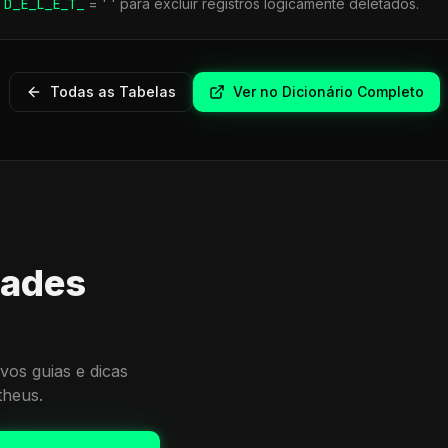
r
D_E_L_E_T_
= ' ' para excluir registros logicamente deletados.
Todas as Tabelas
Ver no Dicionário Completo
dades
vos guias e dicas
theus.