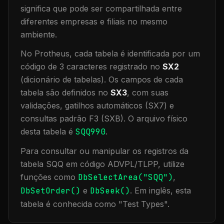
significa que
pode ser compartilhada entre
diferentes empresas e filiais no mesmo
ambiente
.
No Protheus, cada tabela é identificada por um
código de 3 caracteres registrado no
SX2
(dicionário de tabelas). Os campos de cada
tabela são definidos no
SX3
, com suas
validações, gatilhos automáticos (SX7) e
consultas padrão F3 (SXB).
O arquivo físico
desta tabela é
SQQ990
.
Para consultar ou manipular os registros da
tabela
SQQ
em código ADVPL/TLPP, utilize
funções como
DbSelectArea("
SQQ
")
,
DbSetOrder()
e
DbSeek()
.
Em inglês, esta
tabela é conhecida como "
Test Types
".