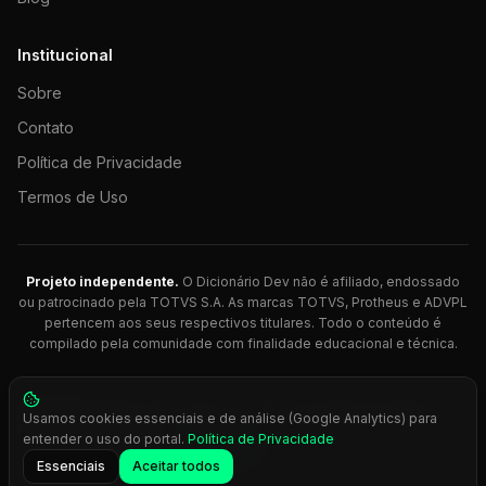
Institucional
Sobre
Contato
Política de Privacidade
Termos de Uso
Projeto independente.
O Dicionário Dev não é afiliado, endossado
ou patrocinado pela TOTVS S.A. As marcas TOTVS, Protheus e ADVPL
pertencem aos seus respectivos titulares. Todo o conteúdo é
compilado pela comunidade com finalidade educacional e técnica.
© 2026 Dicionário Dev. Feito com 💚 para desenvolvedores
Usamos cookies essenciais e de análise (Google Analytics) para
Protheus.
entender o uso do portal.
Política de Privacidade
Press
Ctrl+K
para busca rápida
Essenciais
Aceitar todos