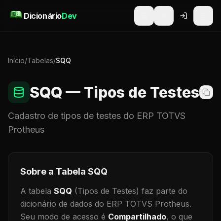
Pular para o conteúdo
Dicionário
Dev
Início
/
Tabelas
/
SQQ
SQQ
— Tipos de Testes
Cadastro de
tipos de testes
do ERP TOTVS
Protheus
Sobre a Tabela
SQQ
A tabela
SQQ
(Tipos de Testes)
faz parte do
dicionário de dados do ERP TOTVS Protheus.
Seu modo de acesso é
Compartilhado
, o que