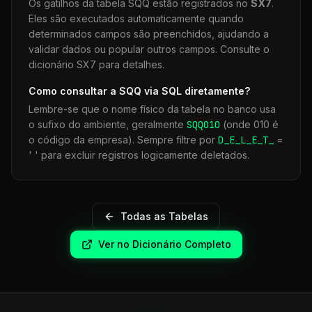
Os gatilhos da tabela
SQQ
estão registrados no
SX7
.
Eles são executados automaticamente quando
determinados campos são preenchidos, ajudando a
validar dados ou popular outros campos. Consulte o
dicionário SX7 para detalhes.
Como consultar a
SQQ
via SQL diretamente?
Lembre-se que o nome físico da tabela no banco usa
o sufixo do ambiente, geralmente
SQQ
010
(onde 010 é
o código da empresa). Sempre filtre por
D_E_L_E_T_
=
' ' para excluir registros logicamente deletados.
Todas as Tabelas
Ver no Dicionário Completo