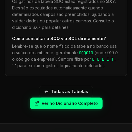
Os gatilhos da tabela
SQQ
estão registrados no
SX7
.
Eles são executados automaticamente quando
determinados campos são preenchidos, ajudando a
validar dados ou popular outros campos. Consulte o
dicionário SX7 para detalhes.
Como consultar a
SQQ
via SQL diretamente?
Lembre-se que o nome físico da tabela no banco usa
o sufixo do ambiente, geralmente
SQQ
010
(onde 010 é
o código da empresa). Sempre filtre por
D_E_L_E_T_
=
' ' para excluir registros logicamente deletados.
Todas as Tabelas
Ver no Dicionário Completo