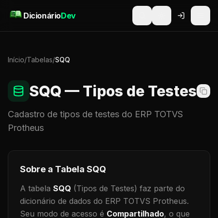
Pular para o conteúdo
Dicionário
Dev
Início
/
Tabelas
/
SQQ
SQQ
— Tipos de Testes
Cadastro de
tipos de testes
do ERP TOTVS
Protheus
Sobre a Tabela
SQQ
A tabela
SQQ
(Tipos de Testes)
faz parte do
dicionário de dados do ERP TOTVS Protheus.
Seu modo de acesso é
Compartilhado
, o que