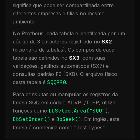
significa que
pode ser compartilhada entre
diferentes empresas e filiais no mesmo
ambiente
.
No Protheus, cada tabela é identificada por um
código de 3 caracteres registrado no
SX2
(dicionário de tabelas). Os campos de cada
tabela são definidos no
SX3
, com suas
validações, gatilhos automáticos (SX7) e
consultas padrão F3 (SXB).
O arquivo físico
desta tabela é
SQQ990
.
Para consultar ou manipular os registros da
tabela
SQQ
em código ADVPL/TLPP, utilize
funções como
DbSelectArea("
SQQ
")
,
DbSetOrder()
e
DbSeek()
.
Em inglês, esta
tabela é conhecida como "
Test Types
".