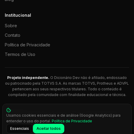
Institucional
Sobre
Contato
Política de Privacidade
Termos de Uso
Projeto independente.
O Dicionário Dev não é afiliado, endossado
ou patrocinado pela TOTVS S.A. As marcas TOTVS, Protheus e ADVPL
pertencem aos seus respectivos titulares. Todo o conteúdo é
compilado pela comunidade com finalidade educacional e técnica.
© 2026 Dicionário Dev. Feito com 💚 para desenvolvedores
Usamos cookies essenciais e de análise (Google Analytics) para
Protheus.
entender o uso do portal.
Política de Privacidade
Press
Ctrl+K
para busca rápida
Essenciais
Aceitar todos