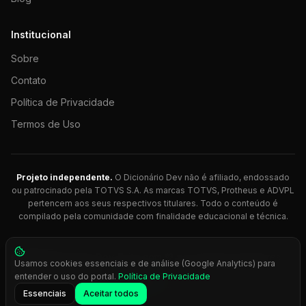
Institucional
Sobre
Contato
Política de Privacidade
Termos de Uso
Projeto independente.
O Dicionário Dev não é afiliado, endossado
ou patrocinado pela TOTVS S.A. As marcas TOTVS, Protheus e ADVPL
pertencem aos seus respectivos titulares. Todo o conteúdo é
compilado pela comunidade com finalidade educacional e técnica.
© 2026 Dicionário Dev. Feito com 💚 para desenvolvedores
Usamos cookies essenciais e de análise (Google Analytics) para
Protheus.
entender o uso do portal.
Política de Privacidade
Press
Ctrl+K
para busca rápida
Essenciais
Aceitar todos