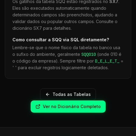
Os gatilhos da tabela
SQQ
estão registrados no
SX7
.
Eles são executados automaticamente quando
determinados campos são preenchidos, ajudando a
validar dados ou popular outros campos. Consulte o
dicionário SX7 para detalhes.
Como consultar a
SQQ
via SQL diretamente?
Lembre-se que o nome físico da tabela no banco usa
o sufixo do ambiente, geralmente
SQQ
010
(onde 010 é
o código da empresa). Sempre filtre por
D_E_L_E_T_
=
' ' para excluir registros logicamente deletados.
Todas as Tabelas
Ver no Dicionário Completo