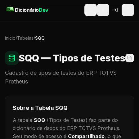
Pular para o conteúdo
Dicionário
Dev
Início
/
Tabelas
/
SQQ
SQQ
— Tipos de Testes
Cadastro de
tipos de testes
do ERP TOTVS
Protheus
Sobre a Tabela
SQQ
A tabela
SQQ
(Tipos de Testes)
faz parte do
dicionário de dados do ERP TOTVS Protheus.
Seu modo de acesso é
Compartilhado
, o que