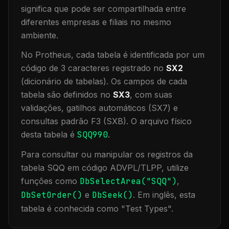
significa que
pode ser compartilhada entre
diferentes empresas e filiais no mesmo
ambiente
.
No Protheus, cada tabela é identificada por um
código de 3 caracteres registrado no
SX2
(dicionário de tabelas). Os campos de cada
tabela são definidos no
SX3
, com suas
validações, gatilhos automáticos (SX7) e
consultas padrão F3 (SXB).
O arquivo físico
desta tabela é
SQQ990
.
Para consultar ou manipular os registros da
tabela
SQQ
em código ADVPL/TLPP, utilize
funções como
DbSelectArea("
SQQ
")
,
DbSetOrder()
e
DbSeek()
.
Em inglês, esta
tabela é conhecida como "
Test Types
".