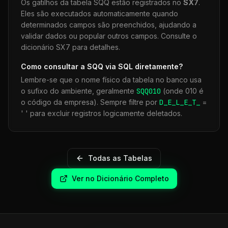
Os gatilhos da tabela
SQQ
estão registrados no
SX7
.
Eles são executados automaticamente quando
determinados campos são preenchidos, ajudando a
validar dados ou popular outros campos. Consulte o
dicionário SX7 para detalhes.
Como consultar a
SQQ
via SQL diretamente?
Lembre-se que o nome físico da tabela no banco usa
o sufixo do ambiente, geralmente
SQQ
010
(onde 010 é
o código da empresa). Sempre filtre por
D_E_L_E_T_
=
' ' para excluir registros logicamente deletados.
Todas as Tabelas
Ver no Dicionário Completo