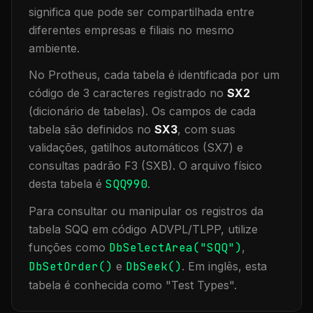
significa que
pode ser compartilhada entre
diferentes empresas e filiais no mesmo
ambiente
.
No Protheus, cada tabela é identificada por um
código de 3 caracteres registrado no
SX2
(dicionário de tabelas). Os campos de cada
tabela são definidos no
SX3
, com suas
validações, gatilhos automáticos (SX7) e
consultas padrão F3 (SXB).
O arquivo físico
desta tabela é
SQQ990
.
Para consultar ou manipular os registros da
tabela
SQQ
em código ADVPL/TLPP, utilize
funções como
DbSelectArea("
SQQ
")
,
DbSetOrder()
e
DbSeek()
.
Em inglês, esta
tabela é conhecida como "
Test Types
".