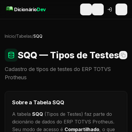
Pular para o conteúdo
Dicionário
Dev
Início
/
Tabelas
/
SQQ
SQQ
— Tipos de Testes
Cadastro de
tipos de testes
do ERP TOTVS
Protheus
Sobre a Tabela
SQQ
A tabela
SQQ
(Tipos de Testes)
faz parte do
dicionário de dados do ERP TOTVS Protheus.
Seu modo de acesso é
Compartilhado
, o que