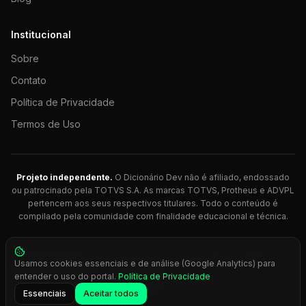
Institucional
Sobre
Contato
Política de Privacidade
Termos de Uso
Projeto independente.
O Dicionário Dev não é afiliado, endossado
ou patrocinado pela TOTVS S.A. As marcas TOTVS, Protheus e ADVPL
pertencem aos seus respectivos titulares. Todo o conteúdo é
compilado pela comunidade com finalidade educacional e técnica.
© 2026 Dicionário Dev. Feito com 💚 para desenvolvedores
Usamos cookies essenciais e de análise (Google Analytics) para
Protheus.
entender o uso do portal.
Política de Privacidade
Press
Ctrl+K
para busca rápida
Essenciais
Aceitar todos