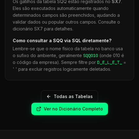
Os gatilhos da tabela
SQQ
estão registrados no
SX7
.
Eles são executados automaticamente quando
determinados campos são preenchidos, ajudando a
validar dados ou popular outros campos. Consulte o
dicionário SX7 para detalhes.
Como consultar a
SQQ
via SQL diretamente?
Lembre-se que o nome físico da tabela no banco usa
o sufixo do ambiente, geralmente
SQQ
010
(onde 010 é
o código da empresa). Sempre filtre por
D_E_L_E_T_
=
' ' para excluir registros logicamente deletados.
Todas as Tabelas
Ver no Dicionário Completo