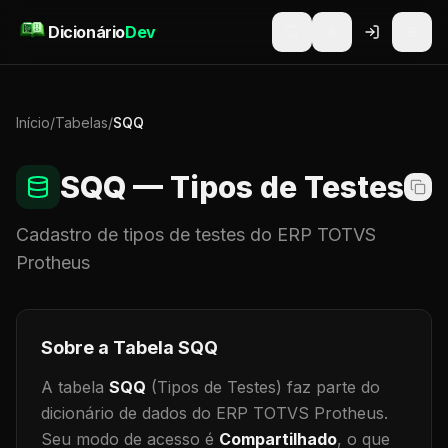
Pular para o conteúdo
Dicionário
Dev
Início
/
Tabelas
/
SQQ
SQQ
— Tipos de Testes
Cadastro de
tipos de testes
do ERP TOTVS
Protheus
Sobre a Tabela
SQQ
A tabela
SQQ
(Tipos de Testes)
faz parte do
dicionário de dados do ERP TOTVS Protheus.
Seu modo de acesso é
Compartilhado
, o que