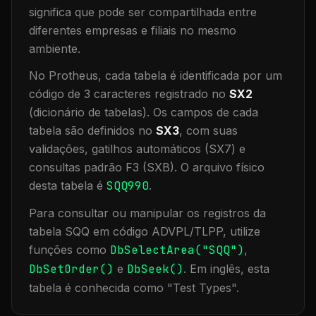
significa que
pode ser compartilhada entre
diferentes empresas e filiais no mesmo
ambiente
.
No Protheus, cada tabela é identificada por um
código de 3 caracteres registrado no
SX2
(dicionário de tabelas). Os campos de cada
tabela são definidos no
SX3
, com suas
validações, gatilhos automáticos (SX7) e
consultas padrão F3 (SXB).
O arquivo físico
desta tabela é
SQQ990
.
Para consultar ou manipular os registros da
tabela
SQQ
em código ADVPL/TLPP, utilize
funções como
DbSelectArea("
SQQ
")
,
DbSetOrder()
e
DbSeek()
.
Em inglês, esta
tabela é conhecida como "
Test Types
".