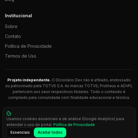
Institucional
Sobre
Contato
Política de Privacidade
Termos de Uso
Projeto independente.
O Dicionário Dev não é afiliado, endossado
ou patrocinado pela TOTVS S.A. As marcas TOTVS, Protheus e ADVPL
pertencem aos seus respectivos titulares. Todo o conteúdo é
compilado pela comunidade com finalidade educacional e técnica.
© 2026 Dicionário Dev. Feito com 💚 para desenvolvedores
Usamos cookies essenciais e de análise (Google Analytics) para
Protheus.
entender o uso do portal.
Política de Privacidade
Press
Ctrl+K
para busca rápida
Essenciais
Aceitar todos