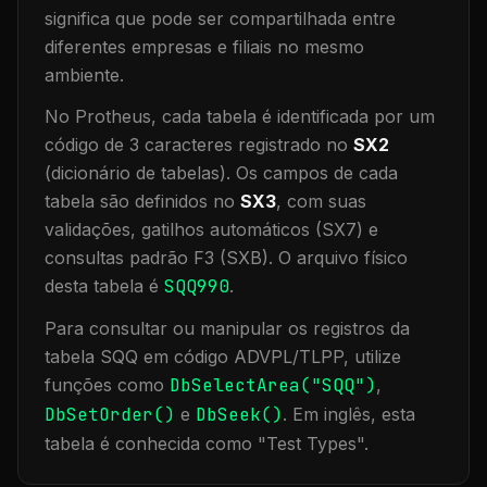
significa que
pode ser compartilhada entre
diferentes empresas e filiais no mesmo
ambiente
.
No Protheus, cada tabela é identificada por um
código de 3 caracteres registrado no
SX2
(dicionário de tabelas). Os campos de cada
tabela são definidos no
SX3
, com suas
validações, gatilhos automáticos (SX7) e
consultas padrão F3 (SXB).
O arquivo físico
desta tabela é
SQQ990
.
Para consultar ou manipular os registros da
tabela
SQQ
em código ADVPL/TLPP, utilize
funções como
DbSelectArea("
SQQ
")
,
DbSetOrder()
e
DbSeek()
.
Em inglês, esta
tabela é conhecida como "
Test Types
".