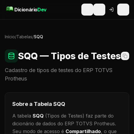
Pular para o conteúdo
Dicionário
Dev
Início
/
Tabelas
/
SQQ
SQQ
— Tipos de Testes
Cadastro de
tipos de testes
do ERP TOTVS
Protheus
Sobre a Tabela
SQQ
A tabela
SQQ
(Tipos de Testes)
faz parte do
dicionário de dados do ERP TOTVS Protheus.
Seu modo de acesso é
Compartilhado
, o que