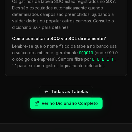
Os gatilhos da tabela
SQQ
estão registrados no
SX7
.
Eles são executados automaticamente quando
determinados campos são preenchidos, ajudando a
validar dados ou popular outros campos. Consulte o
dicionário SX7 para detalhes.
Como consultar a
SQQ
via SQL diretamente?
Lembre-se que o nome físico da tabela no banco usa
o sufixo do ambiente, geralmente
SQQ
010
(onde 010 é
o código da empresa). Sempre filtre por
D_E_L_E_T_
=
' ' para excluir registros logicamente deletados.
Todas as Tabelas
Ver no Dicionário Completo