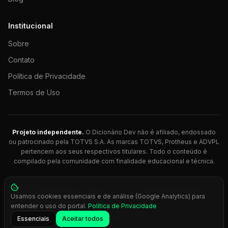
Institucional
Sobre
Contato
Política de Privacidade
Termos de Uso
Projeto independente.
O Dicionário Dev não é afiliado, endossado
ou patrocinado pela TOTVS S.A. As marcas TOTVS, Protheus e ADVPL
pertencem aos seus respectivos titulares. Todo o conteúdo é
compilado pela comunidade com finalidade educacional e técnica.
© 2026 Dicionário Dev. Feito com 💚 para desenvolvedores
Usamos cookies essenciais e de análise (Google Analytics) para
Protheus.
entender o uso do portal.
Política de Privacidade
Press
Ctrl+K
para busca rápida
Essenciais
Aceitar todos