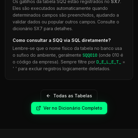
Os gatilhos da tabela
SQQ
estão registrados no
SX7
.
Eles são executados automaticamente quando
determinados campos são preenchidos, ajudando a
validar dados ou popular outros campos. Consulte o
dicionário SX7 para detalhes.
Como consultar a
SQQ
via SQL diretamente?
Lembre-se que o nome físico da tabela no banco usa
o sufixo do ambiente, geralmente
SQQ
010
(onde 010 é
o código da empresa). Sempre filtre por
D_E_L_E_T_
=
' ' para excluir registros logicamente deletados.
Todas as Tabelas
Ver no Dicionário Completo