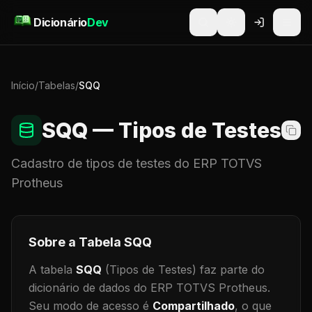
Pular para o conteúdo
Dicionário
Dev
Início
/
Tabelas
/
SQQ
SQQ
— Tipos de Testes
Cadastro de
tipos de testes
do ERP TOTVS
Protheus
Sobre a Tabela
SQQ
A tabela
SQQ
(Tipos de Testes)
faz parte do
dicionário de dados do ERP TOTVS Protheus.
Seu modo de acesso é
Compartilhado
, o que