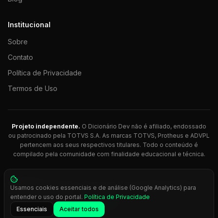
Institucional
Sobre
Contato
Política de Privacidade
Termos de Uso
Projeto independente.
O Dicionário Dev não é afiliado, endossado
ou patrocinado pela TOTVS S.A. As marcas TOTVS, Protheus e ADVPL
pertencem aos seus respectivos titulares. Todo o conteúdo é
compilado pela comunidade com finalidade educacional e técnica.
© 2026 Dicionário Dev. Feito com 💚 para desenvolvedores
Usamos cookies essenciais e de análise (Google Analytics) para
Protheus.
entender o uso do portal.
Política de Privacidade
Press
Ctrl+K
para busca rápida
Essenciais
Aceitar todos