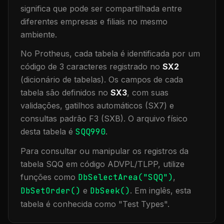
significa que
pode ser compartilhada entre
diferentes empresas e filiais no mesmo
ambiente
.
No Protheus, cada tabela é identificada por um
código de 3 caracteres registrado no
SX2
(dicionário de tabelas). Os campos de cada
tabela são definidos no
SX3
, com suas
validações, gatilhos automáticos (SX7) e
consultas padrão F3 (SXB).
O arquivo físico
desta tabela é
SQQ990
.
Para consultar ou manipular os registros da
tabela
SQQ
em código ADVPL/TLPP, utilize
funções como
DbSelectArea("
SQQ
")
,
DbSetOrder()
e
DbSeek()
.
Em inglês, esta
tabela é conhecida como "
Test Types
".