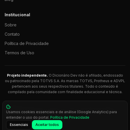
Institucional
Sobre
Contato
Política de Privacidade
Termos de Uso
Projeto independente.
O Dicionário Dev não é afiliado, endossado
ou patrocinado pela TOTVS S.A. As marcas TOTVS, Protheus e ADVPL
pertencem aos seus respectivos titulares. Todo o conteúdo é
compilado pela comunidade com finalidade educacional e técnica.
© 2026 Dicionário Dev. Feito com 💚 para desenvolvedores
Usamos cookies essenciais e de análise (Google Analytics) para
Protheus.
entender o uso do portal.
Política de Privacidade
Press
Ctrl+K
para busca rápida
Essenciais
Aceitar todos