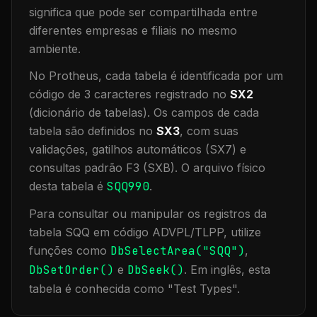
significa que
pode ser compartilhada entre
diferentes empresas e filiais no mesmo
ambiente
.
No Protheus, cada tabela é identificada por um
código de 3 caracteres registrado no
SX2
(dicionário de tabelas). Os campos de cada
tabela são definidos no
SX3
, com suas
validações, gatilhos automáticos (SX7) e
consultas padrão F3 (SXB).
O arquivo físico
desta tabela é
SQQ990
.
Para consultar ou manipular os registros da
tabela
SQQ
em código ADVPL/TLPP, utilize
funções como
DbSelectArea("
SQQ
")
,
DbSetOrder()
e
DbSeek()
.
Em inglês, esta
tabela é conhecida como "
Test Types
".