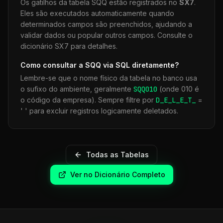
Os gatilhos da tabela
SQQ
estão registrados no
SX7
.
Eles são executados automaticamente quando
determinados campos são preenchidos, ajudando a
validar dados ou popular outros campos. Consulte o
dicionário SX7 para detalhes.
Como consultar a
SQQ
via SQL diretamente?
Lembre-se que o nome físico da tabela no banco usa
o sufixo do ambiente, geralmente
SQQ
010
(onde 010 é
o código da empresa). Sempre filtre por
D_E_L_E_T_
=
' ' para excluir registros logicamente deletados.
Todas as Tabelas
Ver no Dicionário Completo