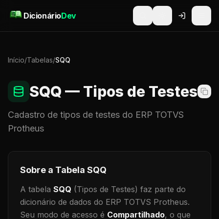
Pular para o conteúdo
Dicionário
Dev
Início
/
Tabelas
/
SQQ
SQQ
— Tipos de Testes
Cadastro de
tipos de testes
do ERP TOTVS
Protheus
Sobre a Tabela
SQQ
A tabela
SQQ
(Tipos de Testes)
faz parte do
dicionário de dados do ERP TOTVS Protheus.
Seu modo de acesso é
Compartilhado
, o que