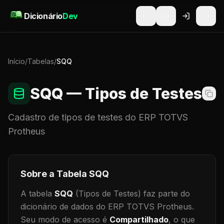
Pular para o conteúdo
Dicionário
Dev
Início
/
Tabelas
/
SQQ
SQQ
— Tipos de Testes
Cadastro de
tipos de testes
do ERP TOTVS
Protheus
Sobre a Tabela
SQQ
A tabela
SQQ
(Tipos de Testes)
faz parte do
dicionário de dados do ERP TOTVS Protheus.
Seu modo de acesso é
Compartilhado
, o que