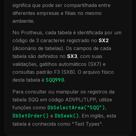
significa que
pode ser compartilhada entre
diferentes empresas e filiais no mesmo
ambiente
.
No Protheus, cada tabela é identificada por um
código de 3 caracteres registrado no
SX2
(dicionário de tabelas). Os campos de cada
tabela são definidos no
SX3
, com suas
validações, gatilhos automáticos (SX7) e
consultas padrão F3 (SXB).
O arquivo físico
desta tabela é
SQQ990
.
Para consultar ou manipular os registros da
tabela
SQQ
em código ADVPL/TLPP, utilize
funções como
DbSelectArea("
SQQ
")
,
DbSetOrder()
e
DbSeek()
.
Em inglês, esta
tabela é conhecida como "
Test Types
".