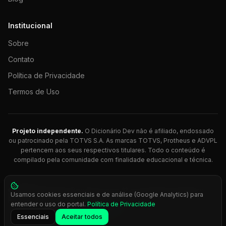
Institucional
Sobre
Contato
Política de Privacidade
Termos de Uso
Projeto independente.
O Dicionário Dev não é afiliado, endossado
ou patrocinado pela TOTVS S.A. As marcas TOTVS, Protheus e ADVPL
pertencem aos seus respectivos titulares. Todo o conteúdo é
compilado pela comunidade com finalidade educacional e técnica.
© 2026 Dicionário Dev. Feito com 💚 para desenvolvedores
Usamos cookies essenciais e de análise (Google Analytics) para
Protheus.
entender o uso do portal.
Política de Privacidade
Press
Ctrl+K
para busca rápida
Essenciais
Aceitar todos