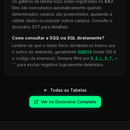
Os gatilhos da tabela
SQQ
estão registrados no
SX7
.
Eles são executados automaticamente quando
determinados campos são preenchidos, ajudando a
validar dados ou popular outros campos. Consulte o
dicionário SX7 para detalhes.
Como consultar a
SQQ
via SQL diretamente?
Lembre-se que o nome físico da tabela no banco usa
o sufixo do ambiente, geralmente
SQQ
010
(onde 010 é
o código da empresa). Sempre filtre por
D_E_L_E_T_
=
' ' para excluir registros logicamente deletados.
Todas as Tabelas
Ver no Dicionário Completo