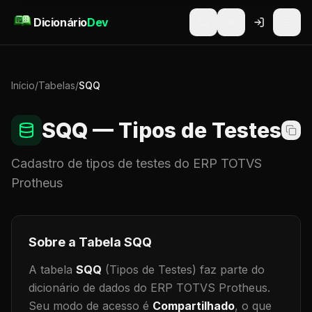
Pular para o conteúdo
Dicionário
Dev
Início
/
Tabelas
/
SQQ
SQQ
— Tipos de Testes
Cadastro de
tipos de testes
do ERP TOTVS
Protheus
Sobre a Tabela
SQQ
A tabela
SQQ
(Tipos de Testes)
faz parte do
dicionário de dados do ERP TOTVS Protheus.
Seu modo de acesso é
Compartilhado
, o que