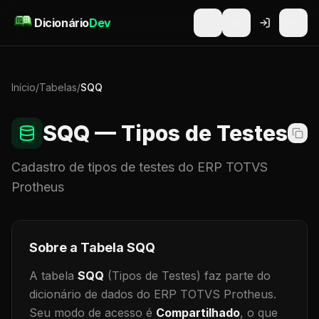
Pular para o conteúdo
Dicionário
Dev
Início
/
Tabelas
/
SQQ
SQQ
— Tipos de Testes
Cadastro de
tipos de testes
do ERP TOTVS
Protheus
Sobre a Tabela
SQQ
A tabela
SQQ
(Tipos de Testes)
faz parte do
dicionário de dados do ERP TOTVS Protheus.
Seu modo de acesso é
Compartilhado
, o que