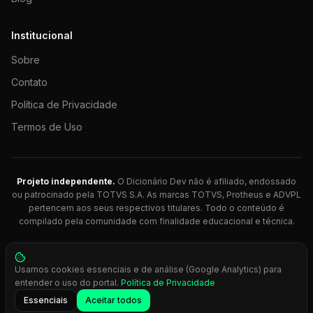
Institucional
Sobre
Contato
Política de Privacidade
Termos de Uso
Projeto independente.
O Dicionário Dev não é afiliado, endossado
ou patrocinado pela TOTVS S.A. As marcas TOTVS, Protheus e ADVPL
pertencem aos seus respectivos titulares. Todo o conteúdo é
compilado pela comunidade com finalidade educacional e técnica.
© 2026 Dicionário Dev. Feito com 💚 para desenvolvedores
Usamos cookies essenciais e de análise (Google Analytics) para
Protheus.
entender o uso do portal.
Política de Privacidade
Press
Ctrl+K
para busca rápida
Essenciais
Aceitar todos