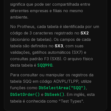
significa que
pode ser compartilhada entre
diferentes empresas e filiais no mesmo
ambiente
.
No Protheus, cada tabela é identificada por um
código de 3 caracteres registrado no
SX2
(dicionário de tabelas). Os campos de cada
tabela são definidos no
SX3
, com suas
validações, gatilhos automáticos (SX7) e
consultas padrão F3 (SXB).
O arquivo físico
desta tabela é
SQQ990
.
Para consultar ou manipular os registros da
tabela
SQQ
em código ADVPL/TLPP, utilize
funções como
DbSelectArea("
SQQ
")
,
DbSetOrder()
e
DbSeek()
.
Em inglês, esta
tabela é conhecida como "
Test Types
".