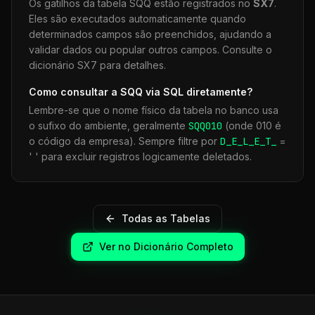
Os gatilhos da tabela
SQQ
estão registrados no
SX7
.
Eles são executados automaticamente quando
determinados campos são preenchidos, ajudando a
validar dados ou popular outros campos. Consulte o
dicionário SX7 para detalhes.
Como consultar a
SQQ
via SQL diretamente?
Lembre-se que o nome físico da tabela no banco usa
o sufixo do ambiente, geralmente
SQQ
010
(onde 010 é
o código da empresa). Sempre filtre por
D_E_L_E_T_
=
' ' para excluir registros logicamente deletados.
Todas as Tabelas
Ver no Dicionário Completo