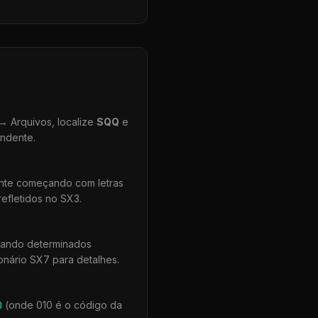
 Arquivos, localize
SQQ
e
ondente.
ente começando com letras
efletidos no SX3.
uando determinados
onário SX7 para detalhes.
0
(onde 010 é o código da