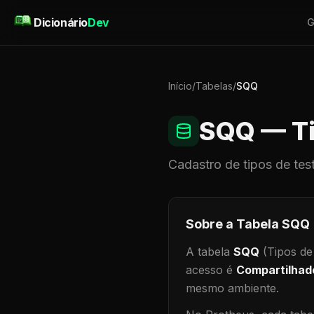
Pular para o conteúdo
Dicionário
Dev
G
Início
/
Tabelas
/
SQQ
SQQ
— Ti
Cadastro de
tipos de tes
Sobre a Tabela
SQQ
A tabela
SQQ
(Tipos de
acesso é
Compartilhad
mesmo ambiente
.