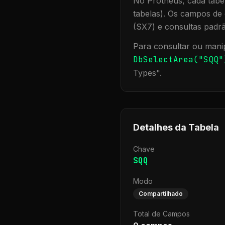
No Protheus, cada tabel
tabelas). Os campos de 
(SX7) e consultas padr
Para consultar ou manip
DbSelectArea("
SQQ
"
Types
".
Detalhes da Tabela
Chave
SQQ
Modo
Compartilhado
Total de Campos