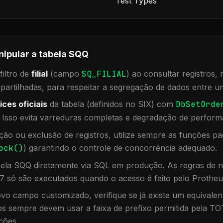
Test Types
nipular a tabela
SQQ
iltro de
filial
(campo
SQ_FILIAL
) ao consultar registros
rtilhadas, para respeitar a segregação de dados entre un
ices oficiais
da tabela (definidos no SIX) com
DbSetOrde
. Isso evita varreduras completas e degradação de perform
ação ou exclusão de registros, utilize sempre as funções 
ock()
) garantindo o controle de concorrência adequado.
bela
SQQ
diretamente via SQL em produção. As regras de n
7 só são executados quando o acesso é feito pelo Protheu
vo campo customizado, verifique se já existe um equivalen
 sempre devem usar a faixa de prefixo permitida pela TO
ções.