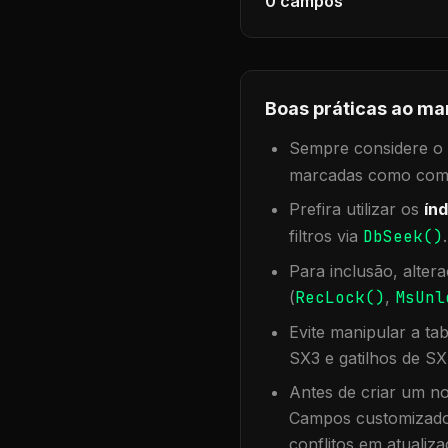
0
campos
Boas práticas ao ma
Sempre considere o f
marcadas como compa
Prefira utilizar os
índ
filtros via
DbSeek()
Para inclusão, alter
(
RecLock()
,
MsUnl
Evite manipular a ta
SX3 e gatilhos de SX
Antes de criar um no
Campos customizados
conflitos em atualiza