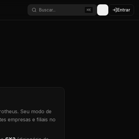
Buscar...
Entrar
⌘K
rotheus.
Seu modo de
es empresas e filiais no