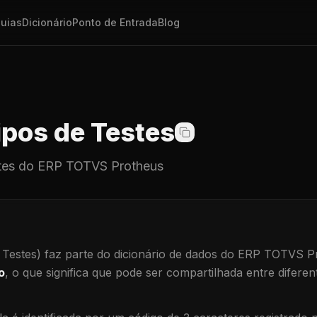
uias
Dicionário
Ponto de Entrada
Blog
pos de Testes
tes
do ERP TOTVS Protheus
 Testes)
faz parte do dicionário de dados do ERP TOTVS P
o
, o que significa que
pode ser compartilhada entre diferent