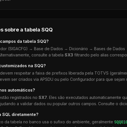
s sobre a tabela
SQQ
 campos da tabela
SQQ
?
dor (SIGACFG) → Base de Dados → Dicionário → Bases de Dados →
lternativamente, consulte a tabela
SX3
filtrando pelo alias corresp
 customizados na
SQQ
?
devem respeitar a faixa de prefixos liberada pela TOTVS (geralm
devem ser criados via APSDU ou pelo Configurador para que sejam r
lhos automáticos?
stão registrados no
SX7
. Eles são executados automaticamente q
udando a validar dados ou popular outros campos. Consulte o dici
a SQL diretamente?
co da tabela no banco usa o sufixo do ambiente, geralmente
SQQ
01