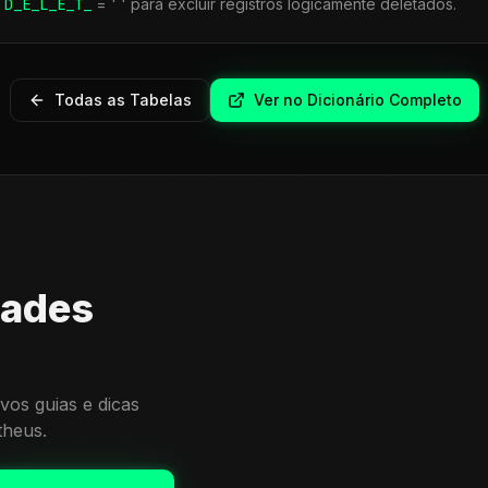
r
D_E_L_E_T_
= ' ' para excluir registros logicamente deletados.
Todas as Tabelas
Ver no Dicionário Completo
dades
vos guias e dicas
theus.