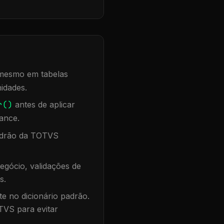
, mesmo em tabelas
idades.
r()
antes de aplicar
ance.
padrão da TOTVS
egócio, validações de
s.
te no dicionário padrão.
TVS para evitar