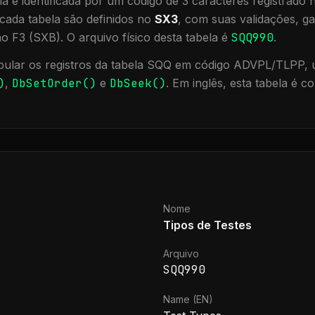
a é identificada por um código de 3 caracteres registrado
cada tabela são definidos no
SX3
, com suas validações, ga
ão F3 (SXB).
O arquivo físico desta tabela é
SQQ990
.
ular os registros da tabela
SQQ
em código ADVPL/TLPP, ut
)
,
DbSetOrder()
e
DbSeek()
.
Em inglês, esta tabela é c
Nome
Tipos de Testes
Arquivo
SQQ990
Name (EN)