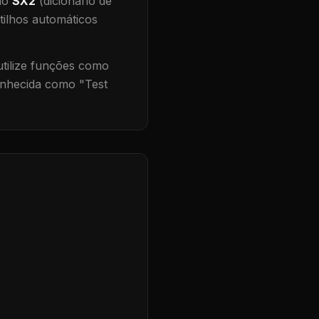
 no
SX2
(dicionário de
tilhos automáticos
ilize funções como
onhecida como "
Test