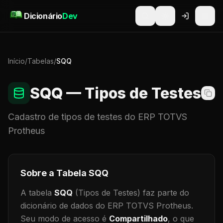
Pular para o conteúdo
Dicionário
Dev
Início
/
Tabelas
/
SQQ
SQQ
— Tipos de Testes
Cadastro de
tipos de testes
do ERP TOTVS
Protheus
Sobre a Tabela
SQQ
A tabela
SQQ
(Tipos de Testes)
faz parte do
dicionário de dados do ERP TOTVS Protheus.
Seu modo de acesso é
Compartilhado
, o que