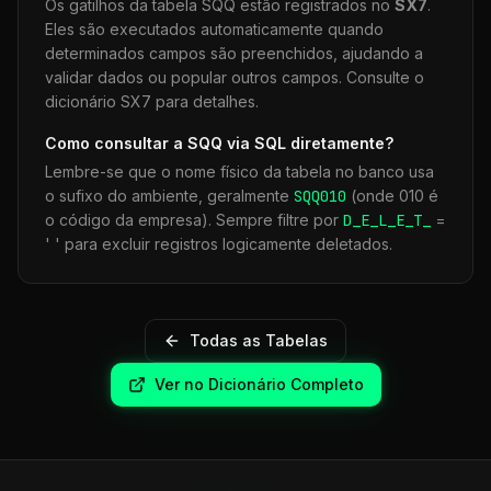
Os gatilhos da tabela
SQQ
estão registrados no
SX7
.
Eles são executados automaticamente quando
determinados campos são preenchidos, ajudando a
validar dados ou popular outros campos. Consulte o
dicionário SX7 para detalhes.
Como consultar a
SQQ
via SQL diretamente?
Lembre-se que o nome físico da tabela no banco usa
o sufixo do ambiente, geralmente
SQQ
010
(onde 010 é
o código da empresa). Sempre filtre por
D_E_L_E_T_
=
' ' para excluir registros logicamente deletados.
Todas as Tabelas
Ver no Dicionário Completo