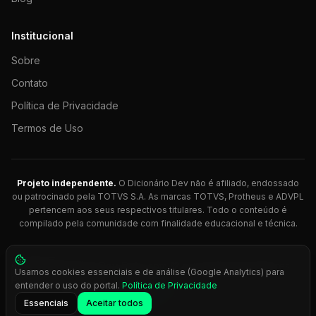
Institucional
Sobre
Contato
Política de Privacidade
Termos de Uso
Projeto independente.
O Dicionário Dev não é afiliado, endossado
ou patrocinado pela TOTVS S.A. As marcas TOTVS, Protheus e ADVPL
pertencem aos seus respectivos titulares. Todo o conteúdo é
compilado pela comunidade com finalidade educacional e técnica.
© 2026 Dicionário Dev. Feito com 💚 para desenvolvedores
Usamos cookies essenciais e de análise (Google Analytics) para
Protheus.
entender o uso do portal.
Política de Privacidade
Press
Ctrl+K
para busca rápida
Essenciais
Aceitar todos