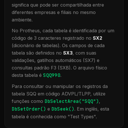
significa que
pode ser compartilhada entre
diferentes empresas e filiais no mesmo
ambiente
.
No Protheus, cada tabela é identificada por um
código de 3 caracteres registrado no
SX2
(dicionário de tabelas). Os campos de cada
tabela são definidos no
SX3
, com suas
validações, gatilhos automáticos (SX7) e
consultas padrão F3 (SXB).
O arquivo físico
desta tabela é
SQQ990
.
Para consultar ou manipular os registros da
tabela
SQQ
em código ADVPL/TLPP, utilize
funções como
DbSelectArea("
SQQ
")
,
DbSetOrder()
e
DbSeek()
.
Em inglês, esta
tabela é conhecida como "
Test Types
".