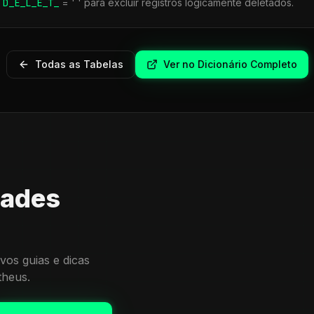
r
D_E_L_E_T_
= ' ' para excluir registros logicamente deletados.
Todas as Tabelas
Ver no Dicionário Completo
dades
vos guias e dicas
theus.