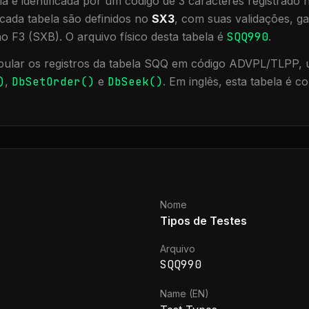
a é identificada por um código de 3 caracteres registrado
cada tabela são definidos no
SX3
, com suas validações, ga
ão F3 (SXB).
O arquivo físico desta tabela é
SQQ990
.
ular os registros da tabela
SQQ
em código ADVPL/TLPP, ut
)
,
DbSetOrder()
e
DbSeek()
.
Em inglês, esta tabela é c
Nome
Tipos de Testes
Arquivo
SQQ990
Name (EN)