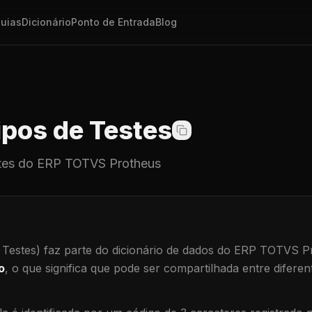
uias
Dicionário
Ponto de Entrada
Blog
pos de Testes
tes
do ERP TOTVS Protheus
 Testes)
faz parte do dicionário de dados do ERP TOTVS P
o
, o que significa que
pode ser compartilhada entre diferent