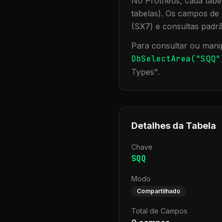
No Protheus, cada tabel
tabelas). Os campos de 
(SX7) e consultas padr
Para consultar ou manip
DbSelectArea("
SQQ
"
Types
".
Detalhes da Tabela
Chave
SQQ
Modo
Compartilhado
Total de Campos