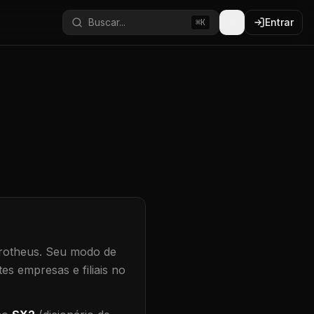
Buscar...
Entrar
⌘K
rotheus.
Seu modo de
es empresas e filiais no