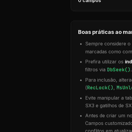
0
campos
Boas práticas ao ma
Sempre considere o f
marcadas como compa
Prefira utilizar os
índ
filtros via
DbSeek()
Para inclusão, alter
(
RecLock()
,
MsUnl
Evite manipular a ta
SX3 e gatilhos de SX
Antes de criar um no
Campos customizados
conflitos em atualiza