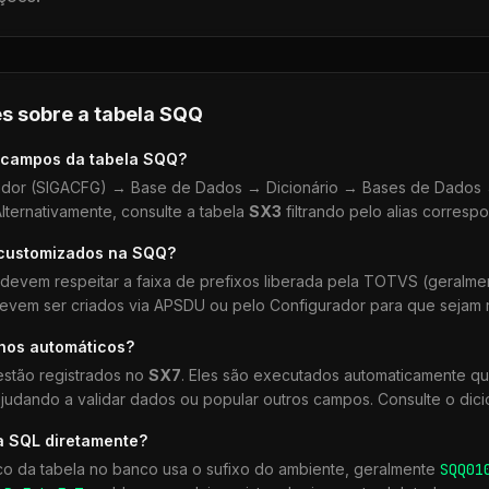
s sobre a tabela
SQQ
 campos da tabela
SQQ
?
dor (SIGACFG) → Base de Dados → Dicionário → Bases de Dados →
lternativamente, consulte a tabela
SX3
filtrando pelo alias corresp
 customizados na
SQQ
?
devem respeitar a faixa de prefixos liberada pela TOTVS (geralm
devem ser criados via APSDU ou pelo Configurador para que sejam r
lhos automáticos?
stão registrados no
SX7
. Eles são executados automaticamente q
udando a validar dados ou popular outros campos. Consulte o dici
a SQL diretamente?
co da tabela no banco usa o sufixo do ambiente, geralmente
SQQ
01