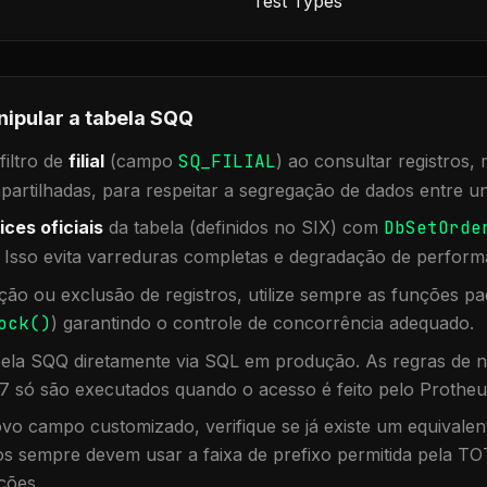
Test Types
nipular a tabela
SQQ
iltro de
filial
(campo
SQ_FILIAL
) ao consultar registros
rtilhadas, para respeitar a segregação de dados entre un
ices oficiais
da tabela (definidos no SIX) com
DbSetOrde
. Isso evita varreduras completas e degradação de perform
ação ou exclusão de registros, utilize sempre as funções 
ock()
) garantindo o controle de concorrência adequado.
bela
SQQ
diretamente via SQL em produção. As regras de n
7 só são executados quando o acesso é feito pelo Protheu
vo campo customizado, verifique se já existe um equivalen
 sempre devem usar a faixa de prefixo permitida pela TO
ções.