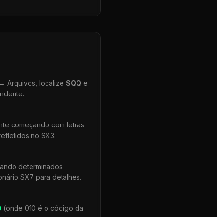
 Arquivos, localize
SQQ
e
ondente.
ente começando com letras
efletidos no SX3.
uando determinados
onário SX7 para detalhes.
0
(onde 010 é o código da