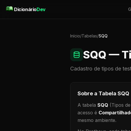
Pular para o conteúdo
Dicionário
Dev
G
Início
/
Tabelas
/
SQQ
SQQ
— Ti
Cadastro de
tipos de tes
Sobre a Tabela
SQQ
A tabela
SQQ
(Tipos de
acesso é
Compartilhad
mesmo ambiente
.