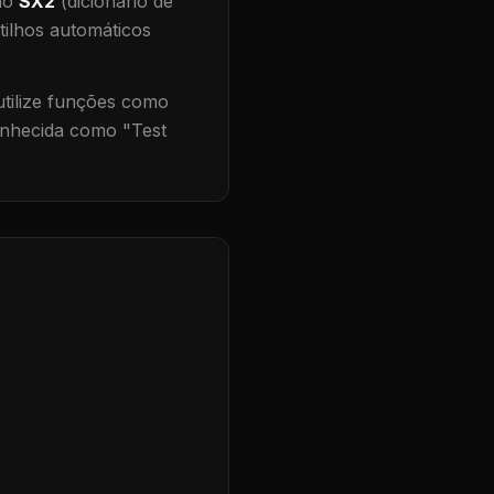
 no
SX2
(dicionário de
tilhos automáticos
ilize funções como
onhecida como "
Test