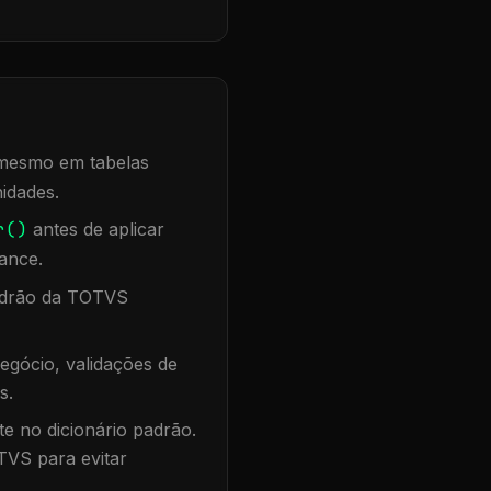
, mesmo em tabelas
idades.
r()
antes de aplicar
ance.
padrão da TOTVS
egócio, validações de
s.
te no dicionário padrão.
TVS para evitar