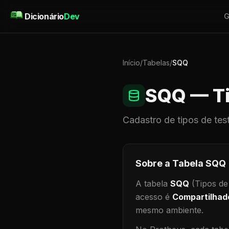
Pular para o conteúdo
Dicionário
Dev
G
Início
/
Tabelas
/
SQQ
SQQ
— Ti
Cadastro de
tipos de tes
Sobre a Tabela
SQQ
A tabela
SQQ
(Tipos de
acesso é
Compartilhad
mesmo ambiente
.