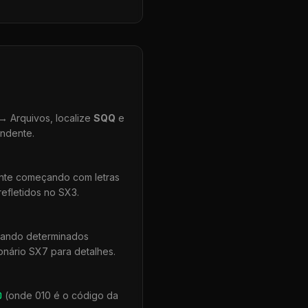
 Arquivos, localize
SQQ
e
ondente.
ente começando com letras
efletidos no SX3.
uando determinados
onário SX7 para detalhes.
0
(onde 010 é o código da