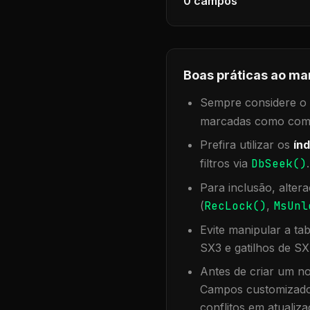
0
campos
Boas práticas ao ma
Sempre considere o f
marcadas como compa
Prefira utilizar os
índ
filtros via
DbSeek()
Para inclusão, alter
(
RecLock()
,
MsUnl
Evite manipular a ta
SX3 e gatilhos de SX
Antes de criar um no
Campos customizados
conflitos em atualiza