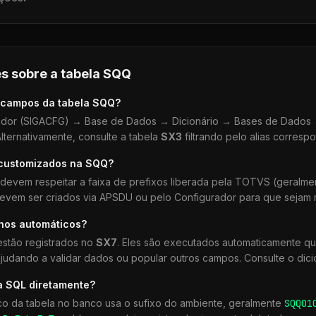
s sobre a tabela
SQQ
 campos da tabela
SQQ
?
dor (SIGACFG) → Base de Dados → Dicionário → Bases de Dados →
lternativamente, consulte a tabela
SX3
filtrando pelo alias corresp
 customizados na
SQQ
?
devem respeitar a faixa de prefixos liberada pela TOTVS (geralm
devem ser criados via APSDU ou pelo Configurador para que sejam r
lhos automáticos?
stão registrados no
SX7
. Eles são executados automaticamente q
udando a validar dados ou popular outros campos. Consulte o dici
a SQL diretamente?
co da tabela no banco usa o sufixo do ambiente, geralmente
SQQ
01