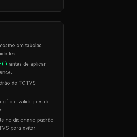
, mesmo em tabelas
idades.
r()
antes de aplicar
ance.
padrão da TOTVS
egócio, validações de
s.
te no dicionário padrão.
TVS para evitar