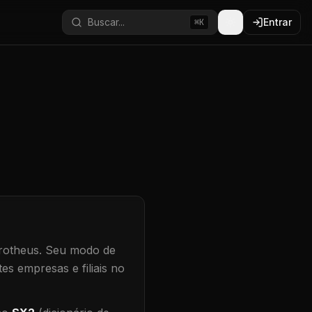
Buscar...
Entrar
⌘K
rotheus.
Seu modo de
es empresas e filiais no