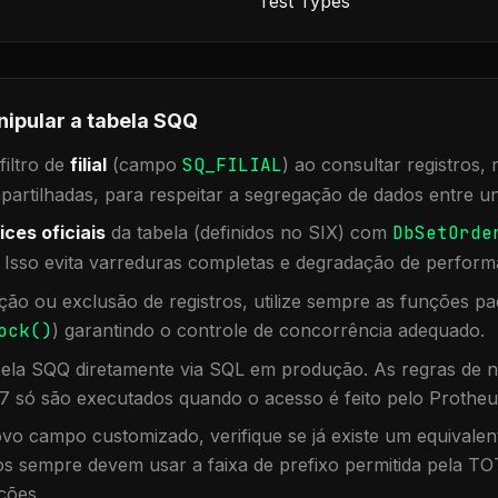
Test Types
nipular a tabela
SQQ
iltro de
filial
(campo
SQ_FILIAL
) ao consultar registros
rtilhadas, para respeitar a segregação de dados entre un
ices oficiais
da tabela (definidos no SIX) com
DbSetOrde
. Isso evita varreduras completas e degradação de perform
ação ou exclusão de registros, utilize sempre as funções 
ock()
) garantindo o controle de concorrência adequado.
bela
SQQ
diretamente via SQL em produção. As regras de n
7 só são executados quando o acesso é feito pelo Protheu
vo campo customizado, verifique se já existe um equivalen
 sempre devem usar a faixa de prefixo permitida pela TO
ções.