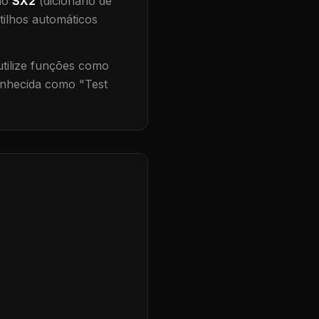
 no
SX2
(dicionário de
tilhos automáticos
ilize funções como
onhecida como "
Test