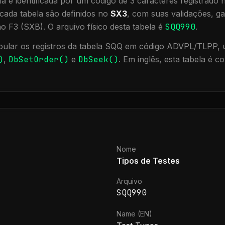
a é identificada por um código de 3 caracteres registrado
cada tabela são definidos no
SX3
, com suas validações, ga
ão F3 (SXB).
O arquivo físico desta tabela é
SQQ990
.
ular os registros da tabela
SQQ
em código ADVPL/TLPP, ut
)
,
DbSetOrder()
e
DbSeek()
.
Em inglês, esta tabela é c
Nome
Tipos de Testes
Arquivo
SQQ990
Name (EN)