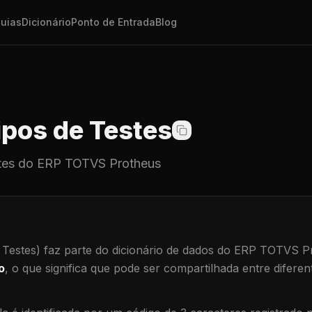
uias
Dicionário
Ponto de Entrada
Blog
pos de Testes
tes
do ERP TOTVS Protheus
 Testes)
faz parte do dicionário de dados do ERP TOTVS P
o
, o que significa que
pode ser compartilhada entre diferent