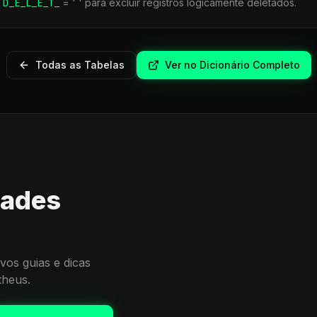
r
D_E_L_E_T_
= ' ' para excluir registros logicamente deletados.
Todas as Tabelas
Ver no Dicionário Completo
dades
vos guias e dicas
theus.