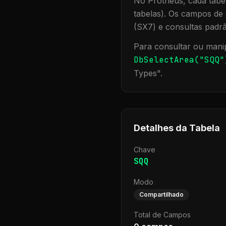
No Protheus, cada tabel
tabelas). Os campos de 
(SX7) e consultas padr
Para consultar ou manip
DbSelectArea("
SQQ
"
Types
".
Detalhes da Tabela
Chave
SQQ
Modo
Compartilhado
Total de Campos