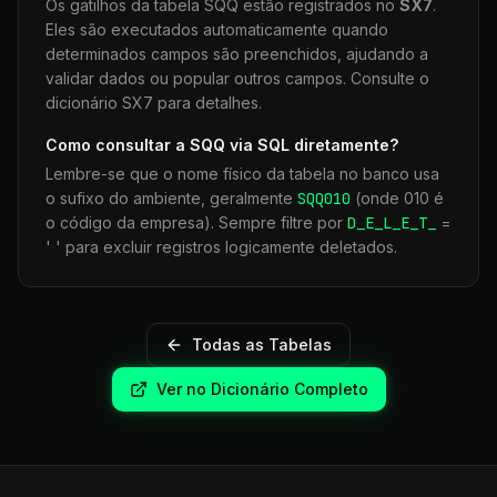
Os gatilhos da tabela
SQQ
estão registrados no
SX7
.
Eles são executados automaticamente quando
determinados campos são preenchidos, ajudando a
validar dados ou popular outros campos. Consulte o
dicionário SX7 para detalhes.
Como consultar a
SQQ
via SQL diretamente?
Lembre-se que o nome físico da tabela no banco usa
o sufixo do ambiente, geralmente
SQQ
010
(onde 010 é
o código da empresa). Sempre filtre por
D_E_L_E_T_
=
' ' para excluir registros logicamente deletados.
Todas as Tabelas
Ver no Dicionário Completo