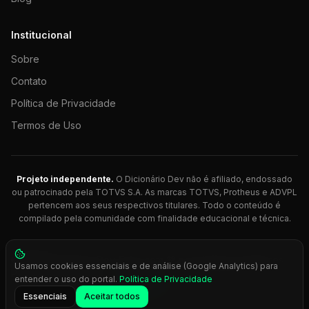
Institucional
Sobre
Contato
Política de Privacidade
Termos de Uso
Projeto independente.
O Dicionário Dev não é afiliado, endossado
ou patrocinado pela TOTVS S.A. As marcas TOTVS, Protheus e ADVPL
pertencem aos seus respectivos titulares. Todo o conteúdo é
compilado pela comunidade com finalidade educacional e técnica.
© 2026 Dicionário Dev. Feito com 💚 para desenvolvedores
Usamos cookies essenciais e de análise (Google Analytics) para
Protheus.
entender o uso do portal.
Política de Privacidade
Press
Ctrl+K
para busca rápida
Essenciais
Aceitar todos