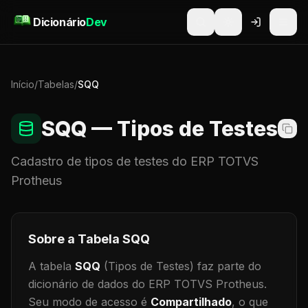
Pular para o conteúdo
Dicionário
Dev
Início
/
Tabelas
/
SQQ
SQQ
— Tipos de Testes
Cadastro de
tipos de testes
do ERP TOTVS
Protheus
Sobre a Tabela
SQQ
A tabela
SQQ
(Tipos de Testes)
faz parte do
dicionário de dados do ERP TOTVS Protheus.
Seu modo de acesso é
Compartilhado
, o que