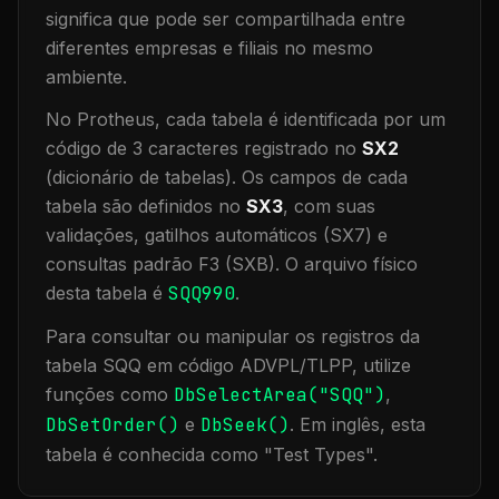
significa que
pode ser compartilhada entre
diferentes empresas e filiais no mesmo
ambiente
.
No Protheus, cada tabela é identificada por um
código de 3 caracteres registrado no
SX2
(dicionário de tabelas). Os campos de cada
tabela são definidos no
SX3
, com suas
validações, gatilhos automáticos (SX7) e
consultas padrão F3 (SXB).
O arquivo físico
desta tabela é
SQQ990
.
Para consultar ou manipular os registros da
tabela
SQQ
em código ADVPL/TLPP, utilize
funções como
DbSelectArea("
SQQ
")
,
DbSetOrder()
e
DbSeek()
.
Em inglês, esta
tabela é conhecida como "
Test Types
".