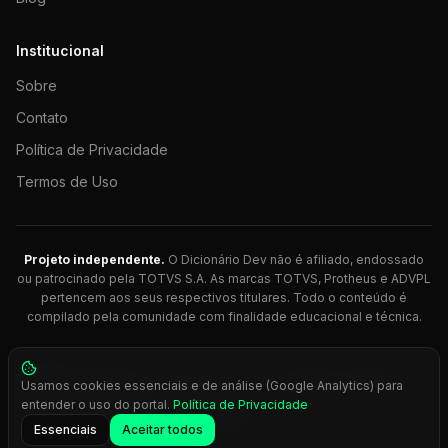
Institucional
Sobre
Contato
Política de Privacidade
Termos de Uso
Projeto independente.
O Dicionário Dev não é afiliado, endossado
ou patrocinado pela TOTVS S.A. As marcas TOTVS, Protheus e ADVPL
pertencem aos seus respectivos titulares. Todo o conteúdo é
compilado pela comunidade com finalidade educacional e técnica.
© 2026 Dicionário Dev. Feito com 💚 para desenvolvedores
Usamos cookies essenciais e de análise (Google Analytics) para
Protheus.
entender o uso do portal.
Política de Privacidade
Press
Ctrl+K
para busca rápida
Essenciais
Aceitar todos