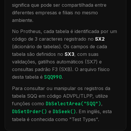
significa que
pode ser compartilhada entre
diferentes empresas e filiais no mesmo
ambiente
.
No Protheus, cada tabela é identificada por um
código de 3 caracteres registrado no
SX2
(dicionário de tabelas). Os campos de cada
tabela são definidos no
SX3
, com suas
validações, gatilhos automáticos (SX7) e
consultas padrão F3 (SXB).
O arquivo físico
desta tabela é
SQQ990
.
Para consultar ou manipular os registros da
tabela
SQQ
em código ADVPL/TLPP, utilize
funções como
DbSelectArea("
SQQ
")
,
DbSetOrder()
e
DbSeek()
.
Em inglês, esta
tabela é conhecida como "
Test Types
".