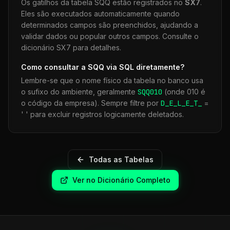
Os gatilhos da tabela
SQQ
estão registrados no
SX7
.
Eles são executados automaticamente quando
determinados campos são preenchidos, ajudando a
validar dados ou popular outros campos. Consulte o
dicionário SX7 para detalhes.
Como consultar a
SQQ
via SQL diretamente?
Lembre-se que o nome físico da tabela no banco usa
o sufixo do ambiente, geralmente
SQQ
010
(onde 010 é
o código da empresa). Sempre filtre por
D_E_L_E_T_
=
' ' para excluir registros logicamente deletados.
Todas as Tabelas
Ver no Dicionário Completo