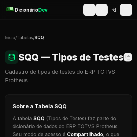
Pular para o conteúdo
Dicionário
Dev
Início
/
Tabelas
/
SQQ
SQQ
— Tipos de Testes
Cadastro de
tipos de testes
do ERP TOTVS
Protheus
Sobre a Tabela
SQQ
A tabela
SQQ
(Tipos de Testes)
faz parte do
dicionário de dados do ERP TOTVS Protheus.
Seu modo de acesso é
Compartilhado
, o que